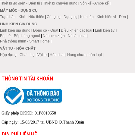
Thiết bị đo điện - Điện tử
|
Thiết bị chuyên dụng
|
Vôn kế - Ampe kế
|
MÁY MÓC - DỤNG CỤ
Trạm hàn - Khò - Nấu thiếc
|
Công cụ - Dụng cụ
|
Kính lúp - Kính hiển vi - Đèn
|
LINH KIỆN GIA DỤNG
Linh kiện gia dụng
|
Động cơ - Quạt
|
Điều khiển các loại
|
Linh kiện tivi
|
Bếp từ - Bếp hồng ngoại
|
Nồi cơm điện - Nồi áp suất
|
Nhà thông minh - Smart Home
|
VẬT TƯ - HÓA CHẤT
Hộp đựng - Chai - Lọ
|
Vật tư
|
Hóa chất
|
Hàng chưa phân loại
|
THÔNG TIN TÀI KHOẢN
Giấy phép ĐKKD: 01F8010658
Cấp ngày: 15/03/2017 tại UBND Q.Thanh Xuân
ĐỊA CHỈ LIÊN HỆ