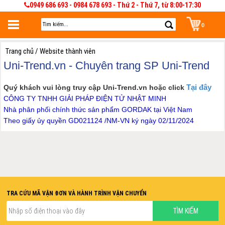
0949 686 693 - 0984 678 693 - Thứ 2 - Thứ 7, từ 8:00-17:30
0
Đăng nhập
Trang chủ /
Website thành viên
Đăng nhập để lưu giỏ hàng 30 ngày. Có thể sửa và quản lý giỏ hàng và đơn
Uni-Trend.vn - Chuyên trang SP Uni-Trend
hàng
Tại đây
Quý khách vui lòng truy cập Uni-Trend.vn hoặc click
CÔNG TY TNHH GIẢI PHÁP ĐIỆN TỬ NHẬT MINH
Nhà phân phối chính thức sản phẩm GORDAK tại Việt Nam
Theo giấy ủy quyền GD021124 /NM-VN ký ngày 02/11/2024
TRA CỨU MÃ VẬN ĐƠN VÀ HÀNH TRÌNH VẬN CHUYỂN