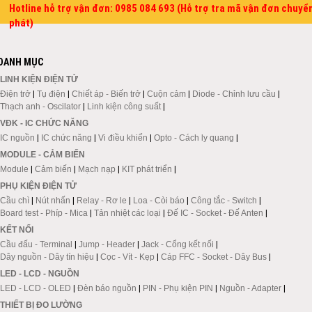
Hotline hỗ trợ vận đơn: 0985 084 693 (Hỗ trợ tra mã vận đơn chuyể
phát)
DANH MỤC
LINH KIỆN ĐIỆN TỬ
Điện trở
|
Tụ điện
|
Chiết áp - Biến trở
|
Cuộn cảm
|
Diode - Chỉnh lưu cầu
|
Thạch anh - Oscilator
|
Linh kiện công suất
|
VĐK - IC CHỨC NĂNG
IC nguồn
|
IC chức năng
|
Vi điều khiển
|
Opto - Cách ly quang
|
MODULE - CẢM BIẾN
Module
|
Cảm biến
|
Mạch nạp
|
KIT phát triển
|
PHỤ KIỆN ĐIỆN TỬ
Cầu chì
|
Nút nhấn
|
Relay - Rơ le
|
Loa - Còi báo
|
Công tắc - Switch
|
Board test - Phíp - Mica
|
Tản nhiệt các loại
|
Đế IC - Socket - Đế Anten
|
KẾT NỐI
Cầu đấu - Terminal
|
Jump - Header
|
Jack - Cổng kết nối
|
Dây nguồn - Dây tín hiệu
|
Cọc - Vít - Kẹp
|
Cáp FFC - Socket - Dây Bus
|
LED - LCD - NGUỒN
LED - LCD - OLED
|
Đèn báo nguồn
|
PIN - Phụ kiện PIN
|
Nguồn - Adapter
|
THIẾT BỊ ĐO LƯỜNG