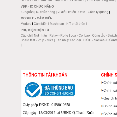
Diode - Chỉnh lưu cầu
|
Thạch anh - Oscilator
|
Linh kiện công suất
|
VĐK - IC CHỨC NĂNG
IC nguồn
|
IC chức năng
|
Vi điều khiển
|
Opto - Cách ly quang
|
MODULE - CẢM BIẾN
Module
|
Cảm biến
|
Mạch nạp
|
KIT phát triển
|
PHỤ KIỆN ĐIỆN TỬ
Cầu chì
|
Nút nhấn
|
Relay - Rơ le
|
Loa - Còi báo
|
Công tắc - Switch
Board test - Phíp - Mica
|
Tản nhiệt các loại
|
Đế IC - Socket - Đế Ant
|
THÔNG TIN TÀI KHOẢN
CHÍNH 
Chính s
Chính sác
Quy định
Giấy phép ĐKKD: 01F8010658
Chính sá
Cấp ngày: 15/03/2017 tại UBND Q.Thanh Xuân
Chính sá