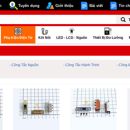
n
Tuyển dụng
Giới thiệu
Bài viết
Tin c
Phụ Kiện Điện Tử
Kết Nối
LED - LCD - Nguồn
Thiết Bị Đo Lường
- Công Tắc Nguồn
- Công Tắc Hành Trình
- Công t