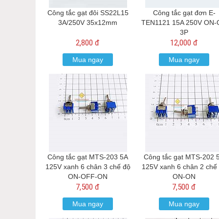
Công tắc gạt đôi SS22L15
Công tắc gạt đơn E-
3A/250V 35x12mm
TEN1121 15A 250V ON
3P
2,800 đ
12,000 đ
Mua ngay
Mua ngay
Công tắc gạt MTS-203 5A
Công tắc gạt MTS-202 
125V xanh 6 chân 3 chế độ
125V xanh 6 chân 2 chế
ON-OFF-ON
ON-ON
7,500 đ
7,500 đ
Mua ngay
Mua ngay