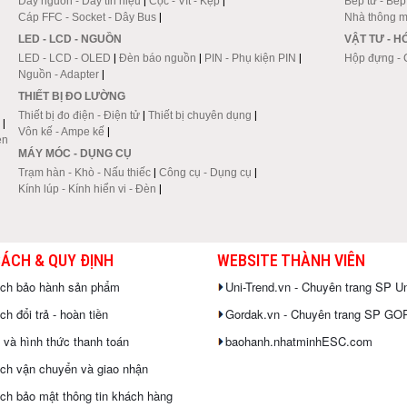
Dây nguồn - Dây tín hiệu
|
Cọc - Vít - Kẹp
|
Bếp từ - Bế
Cáp FFC - Socket - Dây Bus
|
Nhà thông m
LED - LCD - NGUỒN
VẬT TƯ - 
LED - LCD - OLED
|
Đèn báo nguồn
|
PIN - Phụ kiện PIN
|
Hộp đựng - 
Nguồn - Adapter
|
THIẾT BỊ ĐO LƯỜNG
Thiết bị đo điện - Điện tử
|
Thiết bị chuyên dụng
|
|
Vôn kế - Ampe kế
|
en
MÁY MÓC - DỤNG CỤ
Trạm hàn - Khò - Nấu thiếc
|
Công cụ - Dụng cụ
|
Kính lúp - Kính hiển vi - Đèn
|
SÁCH & QUY ĐỊNH
WEBSITE THÀNH VIÊN
ách bảo hành sản phẩm
Uni-Trend.vn - Chuyên trang SP Un
h đổi trả - hoàn tiền
Gordak.vn - Chuyên trang SP G
 và hình thức thanh toán
baohanh.nhatminhESC.com
ch vận chuyển và giao nhận
ch bảo mật thông tin khách hàng