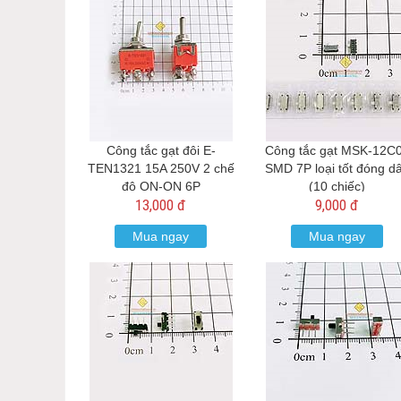
Công tắc gạt đôi E-
Công tắc gạt MSK-12C
TEN1321 15A 250V 2 chế
SMD 7P loại tốt đóng d
độ ON-ON 6P
(10 chiếc)
13,000 đ
9,000 đ
Mua ngay
Mua ngay