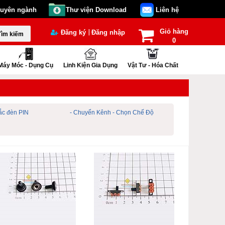
huyên ngành
Thư viện Download
Liên hệ
Giỏ hàng
|
Đăng ký
Đăng nhập
Tìm kiếm
0
Máy Móc - Dụng Cụ
Linh Kiện Gia Dụng
Vật Tư - Hóa Chất
ắc đèn PIN
- Chuyển Kênh - Chọn Chế Độ