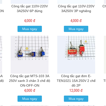
Công tắc gạt 110V-220V
Công tắc gạt 110V-220V
Ch
-ON
3A250V 6P đứng
3A250V 3P nghiêng
4,000 đ
4,000 đ
Mua ngay
Mua ngay
5A
Công tắc gạt MTS-103 3A
Công tắc gạt đơn E-
 độ
250V xanh 3 chân 3 chế độ
TEN1021 15A 250V 2 chế
T
ON-OFF-ON
độ 2P
4,000 đ
12,000 đ
Mua ngay
Mua ngay