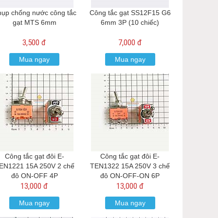
ụp chống nước công tắc
Công tắc gạt SS12F15 G6
gạt MTS 6mm
6mm 3P (10 chiếc)
3,500 đ
7,000 đ
Mua ngay
Mua ngay
Công tắc gạt đôi E-
Công tắc gạt đôi E-
EN1221 15A 250V 2 chế
TEN1322 15A 250V 3 chế
độ ON-OFF 4P
độ ON-OFF-ON 6P
13,000 đ
13,000 đ
Mua ngay
Mua ngay