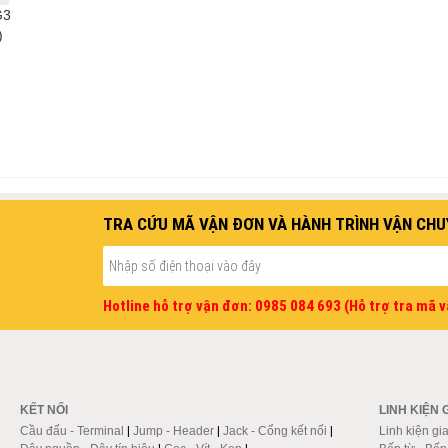
G3
)
TRA CỨU MÃ VẬN ĐƠN VÀ HÀNH TRÌNH VẬN CHU
Hotline hỗ trợ vận đơn: 0985 084 693 (Hỗ trợ tra mã 
KẾT NỐI
LINH KIỆN 
Cầu đấu - Terminal
|
Jump - Header
|
Jack - Cổng kết nối
|
Linh kiện gi