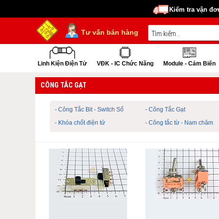
Kiểm tra vận đơ
Tư vấn bán hàng
Linh Kiện Điện Tử
VĐK - IC Chức Năng
Module - Cảm Biến
CÔNG TẮC GẠT
- Công Tắc Bit - Switch Số
- Công Tắc Gạt
- Khóa chốt điện tử
- Công tắc từ - Nam châm