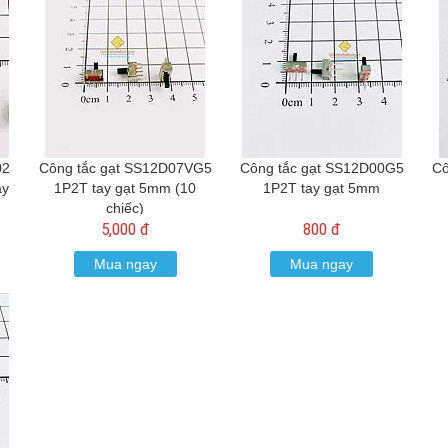
02
Công tắc gạt SS12D07VG5
Công tắc gạt SS12D00G5
Cô
ây
1P2T tay gạt 5mm (10
1P2T tay gạt 5mm
chiếc)
5,000 đ
800 đ
Mua ngay
Mua ngay