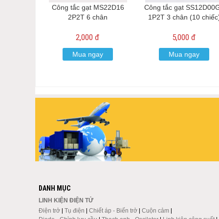
Công tắc gạt MS22D16
Công tắc gạt SS12D00
2P2T 6 chân
1P2T 3 chân (10 chiếc
2,000 đ
5,000 đ
Mua ngay
Mua ngay
DANH MỤC
LINH KIỆN ĐIỆN TỬ
Điện trở
|
Tụ điện
|
Chiết áp - Biến trở
|
Cuộn cảm
|