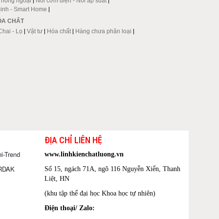
p hồng ngoại
|
Nồi cơm điện - Nồi áp suất
|
inh - Smart Home
|
HÓA CHẤT
Chai - Lọ
|
Vật tư
|
Hóa chất
|
Hàng chưa phân loại
|
ĐỊA CHỈ LIÊN HỆ
i-Trend
www.linhkienchatluong.vn
ORDAK
Số 15, ngách 71A, ngõ 116 Nguyễn Xiển, Thanh
Liệt, HN
(khu tập thể đại học Khoa học tự nhiên)
Điện thoại/ Zalo: