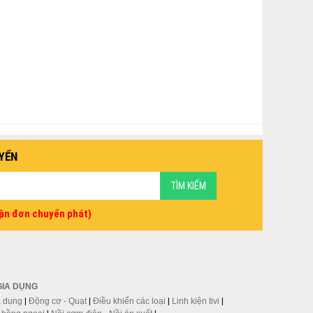
YỂN
vận đơn chuyển phát)
GIA DỤNG
a dụng
|
Động cơ - Quạt
|
Điều khiển các loại
|
Linh kiện tivi
|