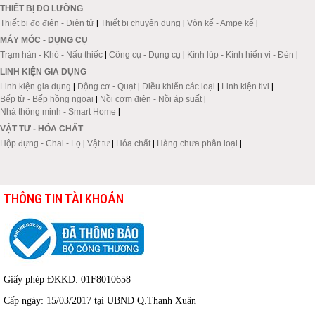
THIẾT BỊ ĐO LƯỜNG
Thiết bị đo điện - Điện tử
|
Thiết bị chuyên dụng
|
Vôn kế - Ampe kế
|
MÁY MÓC - DỤNG CỤ
Trạm hàn - Khò - Nấu thiếc
|
Công cụ - Dụng cụ
|
Kính lúp - Kính hiển vi - Đèn
|
LINH KIỆN GIA DỤNG
Linh kiện gia dụng
|
Động cơ - Quạt
|
Điều khiển các loại
|
Linh kiện tivi
|
Bếp từ - Bếp hồng ngoại
|
Nồi cơm điện - Nồi áp suất
|
Nhà thông minh - Smart Home
|
VẬT TƯ - HÓA CHẤT
Hộp đựng - Chai - Lọ
|
Vật tư
|
Hóa chất
|
Hàng chưa phân loại
|
THÔNG TIN TÀI KHOẢN
Giấy phép ĐKKD: 01F8010658
Cấp ngày: 15/03/2017 tại UBND Q.Thanh Xuân