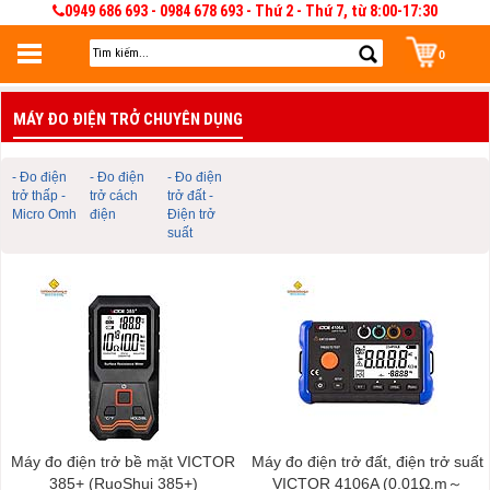
0949 686 693 - 0984 678 693 - Thứ 2 - Thứ 7, từ 8:00-17:30
0
Đăng nhập
MÁY ĐO ĐIỆN TRỞ CHUYÊN DỤNG
Đăng nhập để lưu giỏ hàng 30 ngày. Có thể sửa và quản lý giỏ hàng và đơn
hàng
- Đo điện
- Đo điện
- Đo điện
trở thấp -
trở cách
trở đất -
Micro Omh
điện
Điện trở
suất
Máy đo điện trở bề mặt VICTOR
Máy đo điện trở đất, điện trở suất
385+ (RuoShui 385+)
VICTOR 4106A (0.01Ω.m～