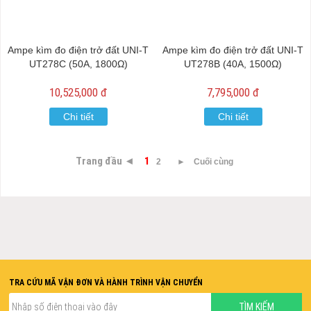
Ampe kìm đo điện trở đất UNI-T
Ampe kìm đo điện trở đất UNI-T
UT278C (50A, 1800Ω)
UT278B (40A, 1500Ω)
10,525,000 đ
7,795,000 đ
Chi tiết
Chi tiết
Trang đầu ◄
1
2
►
Cuối cùng
TRA CỨU MÃ VẬN ĐƠN VÀ HÀNH TRÌNH VẬN CHUYỂN