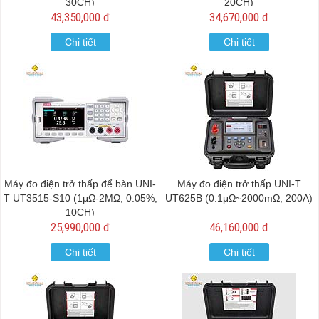
30CH)
20CH)
43,350,000 đ
34,670,000 đ
Chi tiết
Chi tiết
Máy đo điện trở thấp để bàn UNI-
Máy đo điện trở thấp UNI-T
T UT3515-S10 (1μΩ-2MΩ, 0.05%,
UT625B (0.1μΩ~2000mΩ, 200A)
10CH)
25,990,000 đ
46,160,000 đ
Chi tiết
Chi tiết