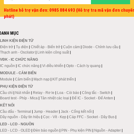
Hotline hỗ trợ vận đơn: 0985 084 693 (Hỗ trợ tra mã vận đơn chuyể
phát)
DANH MỤC
LINH KIỆN ĐIỆN TỬ
Điện trở
|
Tụ điện
|
Chiết áp - Biến trở
|
Cuộn cảm
|
Diode - Chỉnh lưu cầu
|
Thạch anh - Oscilator
|
Linh kiện công suất
|
VĐK - IC CHỨC NĂNG
IC nguồn
|
IC chức năng
|
Vi điều khiển
|
Opto - Cách ly quang
|
MODULE - CẢM BIẾN
Module
|
Cảm biến
|
Mạch nạp
|
KIT phát triển
|
PHỤ KIỆN ĐIỆN TỬ
Cầu chì
|
Nút nhấn
|
Relay - Rơ le
|
Loa - Còi báo
|
Công tắc - Switch
|
Board test - Phíp - Mica
|
Tản nhiệt các loại
|
Đế IC - Socket - Đế Anten
|
KẾT NỐI
Cầu đấu - Terminal
|
Jump - Header
|
Jack - Cổng kết nối
|
Dây nguồn - Dây tín hiệu
|
Cọc - Vít - Kẹp
|
Cáp FFC - Socket - Dây Bus
|
LED - LCD - NGUỒN
LED - LCD - OLED
|
Đèn báo nguồn
|
PIN - Phụ kiện PIN
|
Nguồn - Adapter
|