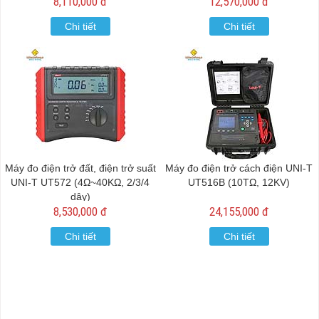
8,110,000 đ
12,570,000 đ
Chi tiết
Chi tiết
Máy đo điện trở đất, điện trở suất
Máy đo điện trở cách điện UNI-T
UNI-T UT572 (4Ω~40KΩ, 2/3/4
UT516B (10TΩ, 12KV)
dây)
8,530,000 đ
24,155,000 đ
Chi tiết
Chi tiết