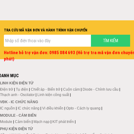
TRA CỨU MÃ VẬN ĐƠN VÀ HÀNH TRÌNH VẬN CHUYỂN
Hotline hỗ trợ vận đơn: 0985 084 693 (Hỗ trợ tra mã vận đơn chuyể
phát)
DANH MỤC
LINH KIỆN ĐIỆN TỬ
Điện trở
|
Tụ điện
|
Chiết áp - Biến trở
|
Cuộn cảm
|
Diode - Chỉnh lưu cầu
|
Thạch anh - Oscilator
|
Linh kiện công suất
|
VĐK - IC CHỨC NĂNG
IC nguồn
|
IC chức năng
|
Vi điều khiển
|
Opto - Cách ly quang
|
MODULE - CẢM BIẾN
Module
|
Cảm biến
|
Mạch nạp
|
KIT phát triển
|
PHỤ KIỆN ĐIỆN TỬ