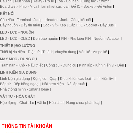
Cầu chì
|
Nút nhấn
|
Relay - Rơ le
|
Loa - Còi báo
|
Công tắc - Switch
|
Board test - Phíp - Mica
|
Tản nhiệt các loại
|
Đế IC - Socket - Đế Anten
|
KẾT NỐI
Cầu đấu - Terminal
|
Jump - Header
|
Jack - Cổng kết nối
|
Dây nguồn - Dây tín hiệu
|
Cọc - Vít - Kẹp
|
Cáp FFC - Socket - Dây Bus
|
LED - LCD - NGUỒN
LED - LCD - OLED
|
Đèn báo nguồn
|
PIN - Phụ kiện PIN
|
Nguồn - Adapter
|
THIẾT BỊ ĐO LƯỜNG
Thiết bị đo điện - Điện tử
|
Thiết bị chuyên dụng
|
Vôn kế - Ampe kế
|
MÁY MÓC - DỤNG CỤ
Trạm hàn - Khò - Nấu thiếc
|
Công cụ - Dụng cụ
|
Kính lúp - Kính hiển vi - Đèn
|
LINH KIỆN GIA DỤNG
Linh kiện gia dụng
|
Động cơ - Quạt
|
Điều khiển các loại
|
Linh kiện tivi
|
Bếp từ - Bếp hồng ngoại
|
Nồi cơm điện - Nồi áp suất
|
Nhà thông minh - Smart Home
|
VẬT TƯ - HÓA CHẤT
Hộp đựng - Chai - Lọ
|
Vật tư
|
Hóa chất
|
Hàng chưa phân loại
|
THÔNG TIN TÀI KHOẢN