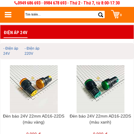
0949 686 693 - 0984 678 693 - Thứ 2 - Thứ 7, từ 8:00-17:30
0
Đăng nhập
ĐIỆN ÁP 24V
Đăng nhập để lưu giỏ hàng 30 ngày. Có thể sửa và quản lý giỏ hàng và đơn
hàng
- Điện áp
- Điện áp
24V
220V
Đèn báo 24V 22mm AD16-22DS
Đèn báo 24V 22mm AD16-22DS
(màu vàng)
(màu xanh)