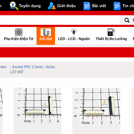
n
Tuyển dụng
Giới thiệu
Bài viết
Tin c
Phụ Kiện Điện Tử
Kết Nối
LED - LCD - Nguồn
Thiết Bị Đo Lường
 kéo
- Socket FPC 0.5mm - Khóa
LẬT MỞ