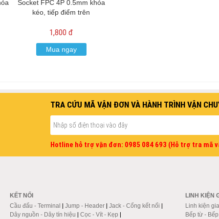
hóa
Socket FPC 4P 0.5mm khóa
kéo, tiếp điểm trên
1,800 đ
Mua ngay
TRA CỨU MÃ VẬN ĐƠN VÀ HÀNH TRÌNH VẬN CHU
Hotline hỗ trợ vận đơn: 0985 084 693 (Hỗ trợ tra mã 
KẾT NỐI
LINH KIỆN 
Cầu đấu - Terminal
|
Jump - Header
|
Jack - Cổng kết nối
|
Linh kiện gi
Dây nguồn - Dây tín hiệu
|
Cọc - Vít - Kẹp
|
Bếp từ - Bế