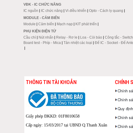
VĐK - IC CHỨC NĂNG
IC nguồn
|
IC chức năng
|
Vi điều khiển
|
Opto - Cách ly quang
|
MODULE - CẢM BIẾN
Module
|
Cảm biến
|
Mạch nạp
|
KIT phát triển
|
PHỤ KIỆN ĐIỆN TỬ
Cầu chì
|
Nút nhấn
|
Relay - Rơ le
|
Loa - Còi báo
|
Công tắc - Switch
Board test - Phíp - Mica
|
Tản nhiệt các loại
|
Đế IC - Socket - Đế Ant
|
THÔNG TIN TÀI KHOẢN
CHÍNH 
Chính s
Chính sác
Quy định
Giấy phép ĐKKD: 01F8010658
Chính sá
Cấp ngày: 15/03/2017 tại UBND Q.Thanh Xuân
Chính sá