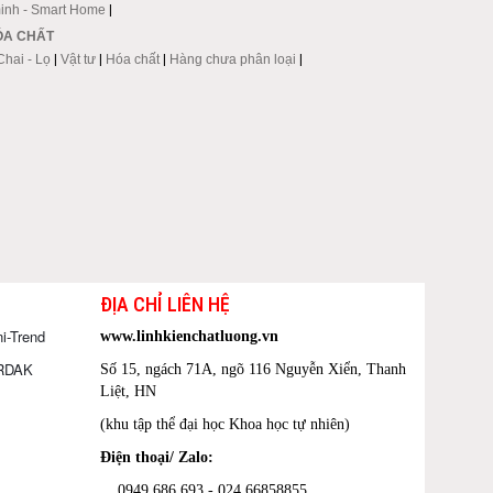
inh - Smart Home
|
HÓA CHẤT
Chai - Lọ
|
Vật tư
|
Hóa chất
|
Hàng chưa phân loại
|
ĐỊA CHỈ LIÊN HỆ
i-Trend
www.linhkienchatluong.vn
ORDAK
Số 15, ngách 71A, ngõ 116 Nguyễn Xiển, Thanh
Liệt, HN
(khu tập thể đại học Khoa học tự nhiên)
Điện thoại/ Zalo:
0949 686 693 - 024 66858855