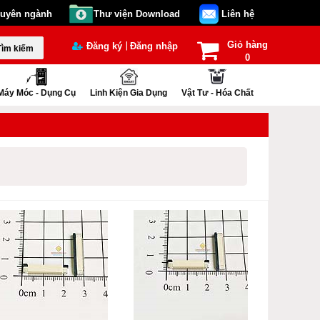
huyên ngành
Thư viện Download
Liên hệ
Giỏ hàng
|
Đăng ký
Đăng nhập
Tìm kiếm
0
Máy Móc - Dụng Cụ
Linh Kiện Gia Dụng
Vật Tư - Hóa Chất