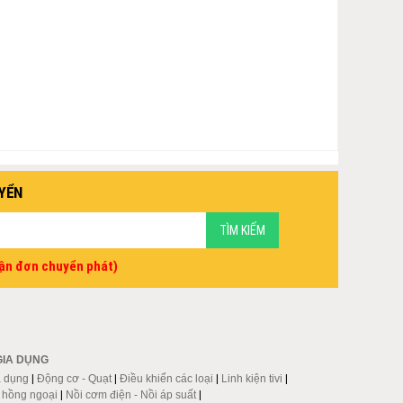
YỂN
vận đơn chuyển phát)
GIA DỤNG
a dụng
|
Động cơ - Quạt
|
Điều khiển các loại
|
Linh kiện tivi
|
p hồng ngoại
|
Nồi cơm điện - Nồi áp suất
|