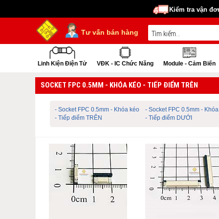
Kiểm tra vận đơ
Tư vấn bán hàng
Linh Kiện Điện Tử
VĐK - IC Chức Năng
Module - Cảm Biến
SOCKET FPC 0.5MM - KHÓA KÉO - TIẾP ĐIỂM TRÊN
- Socket FPC 0.5mm - Khóa kéo
- Socket FPC 0.5mm - Khóa
- Tiếp điểm TRÊN
- Tiếp điểm DƯỚI