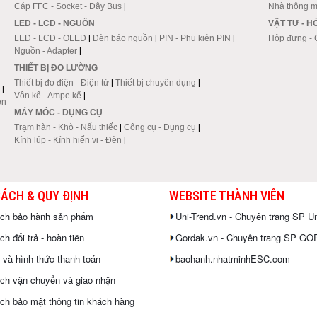
Cáp FFC - Socket - Dây Bus
|
Nhà thông m
LED - LCD - NGUỒN
VẬT TƯ - 
LED - LCD - OLED
|
Đèn báo nguồn
|
PIN - Phụ kiện PIN
|
Hộp đựng - 
Nguồn - Adapter
|
THIẾT BỊ ĐO LƯỜNG
Thiết bị đo điện - Điện tử
|
Thiết bị chuyên dụng
|
|
Vôn kế - Ampe kế
|
en
MÁY MÓC - DỤNG CỤ
Trạm hàn - Khò - Nấu thiếc
|
Công cụ - Dụng cụ
|
Kính lúp - Kính hiển vi - Đèn
|
SÁCH & QUY ĐỊNH
WEBSITE THÀNH VIÊN
ách bảo hành sản phẩm
Uni-Trend.vn - Chuyên trang SP Un
h đổi trả - hoàn tiền
Gordak.vn - Chuyên trang SP G
 và hình thức thanh toán
baohanh.nhatminhESC.com
ch vận chuyển và giao nhận
ch bảo mật thông tin khách hàng