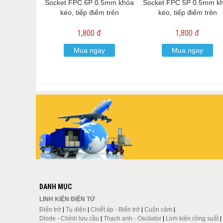
Socket FPC 6P 0.5mm khóa
Socket FPC 5P 0.5mm k
kéo, tiếp điểm trên
kéo, tiếp điểm trên
1,800 đ
1,800 đ
Mua ngay
Mua ngay
DANH MỤC
LINH KIỆN ĐIỆN TỬ
Điện trở
|
Tụ điện
|
Chiết áp - Biến trở
|
Cuộn cảm
|
Diode - Chỉnh lưu cầu
|
Thạch anh - Oscilator
|
Linh kiện công suất
|