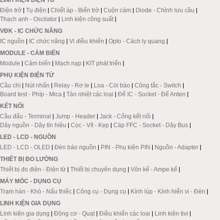
LINH KIỆN ĐIỆN TỬ
Điện trở
|
Tụ điện
|
Chiết áp - Biến trở
|
Cuộn cảm
|
Diode - Chỉnh lưu cầu
|
Thạch anh - Oscilator
|
Linh kiện công suất
|
VĐK - IC CHỨC NĂNG
IC nguồn
|
IC chức năng
|
Vi điều khiển
|
Opto - Cách ly quang
|
MODULE - CẢM BIẾN
Module
|
Cảm biến
|
Mạch nạp
|
KIT phát triển
|
PHỤ KIỆN ĐIỆN TỬ
Cầu chì
|
Nút nhấn
|
Relay - Rơ le
|
Loa - Còi báo
|
Công tắc - Switch
|
Board test - Phíp - Mica
|
Tản nhiệt các loại
|
Đế IC - Socket - Đế Anten
|
KẾT NỐI
Cầu đấu - Terminal
|
Jump - Header
|
Jack - Cổng kết nối
|
Dây nguồn - Dây tín hiệu
|
Cọc - Vít - Kẹp
|
Cáp FFC - Socket - Dây Bus
|
LED - LCD - NGUỒN
LED - LCD - OLED
|
Đèn báo nguồn
|
PIN - Phụ kiện PIN
|
Nguồn - Adapter
|
THIẾT BỊ ĐO LƯỜNG
Thiết bị đo điện - Điện tử
|
Thiết bị chuyên dụng
|
Vôn kế - Ampe kế
|
MÁY MÓC - DỤNG CỤ
Trạm hàn - Khò - Nấu thiếc
|
Công cụ - Dụng cụ
|
Kính lúp - Kính hiển vi - Đèn
|
LINH KIỆN GIA DỤNG
Linh kiện gia dụng
|
Động cơ - Quạt
|
Điều khiển các loại
|
Linh kiện tivi
|