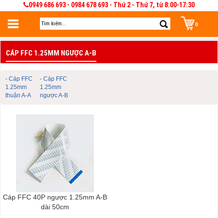
0949 686 693 - 0984 678 693 - Thứ 2 - Thứ 7, từ 8:00-17:30
0
Đăng nhập
CÁP FFC 1.25MM NGƯỢC A-B
Đăng nhập để lưu giỏ hàng 30 ngày. Có thể sửa và quản lý giỏ hàng và đơn
hàng
- Cáp FFC
- Cáp FFC
1.25mm
1.25mm
thuận A-A
ngược A-B
Cáp FFC 40P ngược 1.25mm A-B
dài 50cm