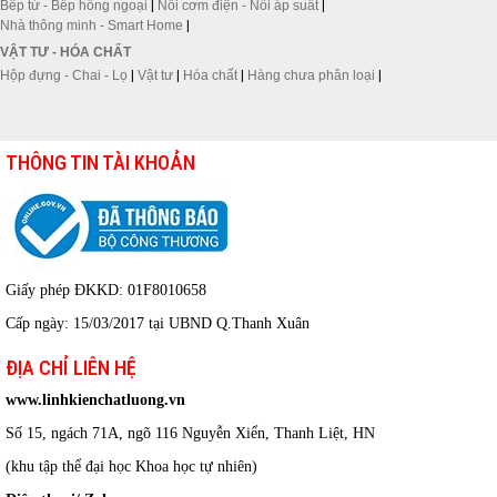
Bếp từ - Bếp hồng ngoại
|
Nồi cơm điện - Nồi áp suất
|
Nhà thông minh - Smart Home
|
VẬT TƯ - HÓA CHẤT
Hộp đựng - Chai - Lọ
|
Vật tư
|
Hóa chất
|
Hàng chưa phân loại
|
THÔNG TIN TÀI KHOẢN
Giấy phép ĐKKD: 01F8010658
Cấp ngày: 15/03/2017 tại UBND Q.Thanh Xuân
ĐỊA CHỈ LIÊN HỆ
www.linhkienchatluong.vn
Số 15, ngách 71A, ngõ 116 Nguyễn Xiển, Thanh Liệt, HN
(khu tập thể đại học Khoa học tự nhiên)