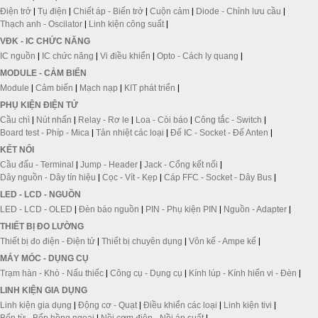
Điện trở
|
Tụ điện
|
Chiết áp - Biến trở
|
Cuộn cảm
|
Diode - Chỉnh lưu cầu
|
Thạch anh - Oscilator
|
Linh kiện công suất
|
VĐK - IC CHỨC NĂNG
IC nguồn
|
IC chức năng
|
Vi điều khiển
|
Opto - Cách ly quang
|
MODULE - CẢM BIẾN
Module
|
Cảm biến
|
Mạch nạp
|
KIT phát triển
|
PHỤ KIỆN ĐIỆN TỬ
Cầu chì
|
Nút nhấn
|
Relay - Rơ le
|
Loa - Còi báo
|
Công tắc - Switch
|
Board test - Phíp - Mica
|
Tản nhiệt các loại
|
Đế IC - Socket - Đế Anten
|
KẾT NỐI
Cầu đấu - Terminal
|
Jump - Header
|
Jack - Cổng kết nối
|
Dây nguồn - Dây tín hiệu
|
Cọc - Vít - Kẹp
|
Cáp FFC - Socket - Dây Bus
|
LED - LCD - NGUỒN
LED - LCD - OLED
|
Đèn báo nguồn
|
PIN - Phụ kiện PIN
|
Nguồn - Adapter
|
THIẾT BỊ ĐO LƯỜNG
Thiết bị đo điện - Điện tử
|
Thiết bị chuyên dụng
|
Vôn kế - Ampe kế
|
MÁY MÓC - DỤNG CỤ
Trạm hàn - Khò - Nấu thiếc
|
Công cụ - Dụng cụ
|
Kính lúp - Kính hiển vi - Đèn
|
LINH KIỆN GIA DỤNG
Linh kiện gia dụng
|
Động cơ - Quạt
|
Điều khiển các loại
|
Linh kiện tivi
|
Bếp từ - Bếp hồng ngoại
|
Nồi cơm điện - Nồi áp suất
|