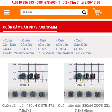
0949 686 693 - 0984 678 693 - Thứ 2 - Thứ 7, từ 8:00-17:30
0
Đăng nhập
CUỘN CẢM DÁN CD75 7.8X7X5MM
Đăng nhập để lưu giỏ hàng 30 ngày. Có thể sửa và quản lý giỏ hàng và đơn
hàng
- Cuộn
- Cuộn
- Cuộn
- Cuộn
- Cuộn
Cảm Dán
Cảm Dán
cảm dán
cảm dán
Cảm Dán
CD43
CD74R
CD75
CD104
CD127
4.5x4x3.2mm
7x7x4mm
7.8x7x5mm
10x10x4mm
12x12x7mm
Cuộn cảm dán 470uH CD75-471
Cuộn cảm dán 330uH CD75-331
7.8x7x5mm
7.8x7x5mm