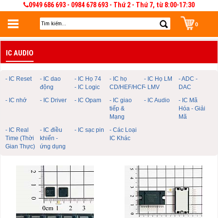
0949 686 693 - 0984 678 693 - Thứ 2 - Thứ 7, từ 8:00-17:30
0
Đăng nhập
IC AUDIO
Đăng nhập để lưu giỏ hàng 30 ngày. Có thể sửa và quản lý giỏ hàng và đơn
hàng
- IC Reset
- IC dao
- IC Họ 74
- IC họ
- IC Họ LM
- ADC -
động
- IC Logic
CD/HEF/HCF
- LMV
DAC
- IC nhớ
- IC Driver
- IC Opam
- IC giao
- IC Audio
- IC Mã
tiếp &
Hóa - Giải
Mạng
Mã
- IC Real
- IC điều
- IC sạc pin
- Các Loại
Time (Thời
khiển -
IC Khác
Gian Thực)
ứng dụng