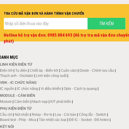
TRA CỨU MÃ VẬN ĐƠN VÀ HÀNH TRÌNH VẬN CHUYỂN
Hotline hỗ trợ vận đơn: 0985 084 693 (Hỗ trợ tra mã vận đơn chuyể
phát)
DANH MỤC
LINH KIỆN ĐIỆN TỬ
Điện trở
|
Tụ điện
|
Chiết áp - Biến trở
|
Cuộn cảm
|
Diode - Chỉnh lưu cầu
|
Thạch anh - Oscilator
|
Linh kiện công suất
|
VĐK - IC CHỨC NĂNG
IC nguồn
|
IC chức năng
|
Vi điều khiển
|
Opto - Cách ly quang
|
MODULE - CẢM BIẾN
Module
|
Cảm biến
|
Mạch nạp
|
KIT phát triển
|
PHỤ KIỆN ĐIỆN TỬ
Cầu chì
|
Nút nhấn
|
Relay - Rơ le
|
Loa - Còi báo
|
Công tắc - Switch
|
Board test - Phíp - Mica
|
Tản nhiệt các loại
|
Đế IC - Socket - Đế Anten
|
KẾT NỐI