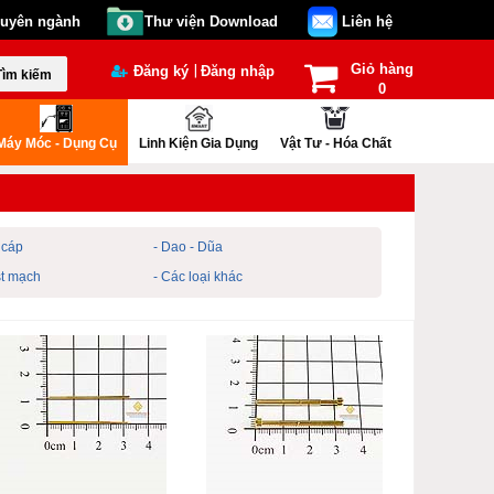
huyên ngành
Thư viện Download
Liên hệ
Giỏ hàng
|
Đăng ký
Đăng nhập
Tìm kiếm
0
Máy Móc - Dụng Cụ
Linh Kiện Gia Dụng
Vật Tư - Hóa Chất
t cáp
- Dao - Dũa
st mạch
- Các loại khác