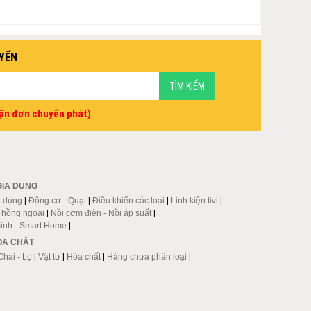
YỂN
vận đơn chuyển phát)
GIA DỤNG
a dụng
|
Động cơ - Quạt
|
Điều khiển các loại
|
Linh kiện tivi
|
p hồng ngoại
|
Nồi cơm điện - Nồi áp suất
|
inh - Smart Home
|
HÓA CHẤT
Chai - Lọ
|
Vật tư
|
Hóa chất
|
Hàng chưa phân loại
|