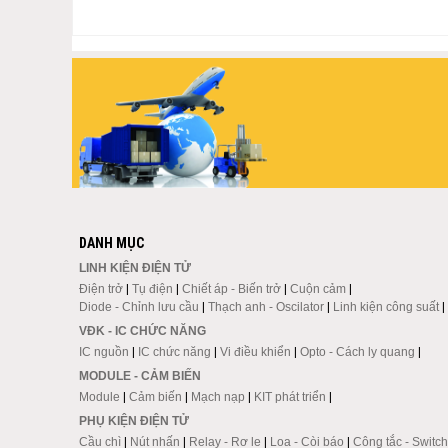
DANH MỤC
LINH KIỆN ĐIỆN TỬ
Điện trở
|
Tụ điện
|
Chiết áp - Biến trở
|
Cuộn cảm
|
Diode - Chỉnh lưu cầu
|
Thạch anh - Oscilator
|
Linh kiện công suất
|
VĐK - IC CHỨC NĂNG
IC nguồn
|
IC chức năng
|
Vi điều khiển
|
Opto - Cách ly quang
|
MODULE - CẢM BIẾN
Module
|
Cảm biến
|
Mạch nạp
|
KIT phát triển
|
PHỤ KIỆN ĐIỆN TỬ
Cầu chì
|
Nút nhấn
|
Relay - Rơ le
|
Loa - Còi báo
|
Công tắc - Switch