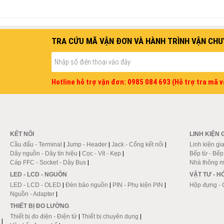
TRA CỨU MÃ VẬN ĐƠN VÀ HÀNH TRÌNH VẬN CHU
Hotline hỗ trợ vận đơn: 0985 084 693 (Hỗ trợ tra mã 
KẾT NỐI
LINH KIỆN 
Cầu đấu - Terminal
|
Jump - Header
|
Jack - Cổng kết nối
|
Linh kiện gi
Dây nguồn - Dây tín hiệu
|
Cọc - Vít - Kẹp
|
Bếp từ - Bế
Cáp FFC - Socket - Dây Bus
|
Nhà thông m
LED - LCD - NGUỒN
VẬT TƯ - 
LED - LCD - OLED
|
Đèn báo nguồn
|
PIN - Phụ kiện PIN
|
Hộp đựng - 
Nguồn - Adapter
|
THIẾT BỊ ĐO LƯỜNG
Thiết bị đo điện - Điện tử
|
Thiết bị chuyên dụng
|
|