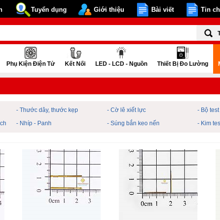
n
Tuyển dụng
Giới thiệu
Bài viết
Tin c
Phụ Kiện Điện Tử
Kết Nối
LED - LCD - Nguồn
Thiết Bị Đo Lường
- Thước dây, thước kẹp
- Cờ lê xiết lực
- Bộ tes
ạch
- Nhíp - Panh
- Súng bắn keo nến
- Kim te