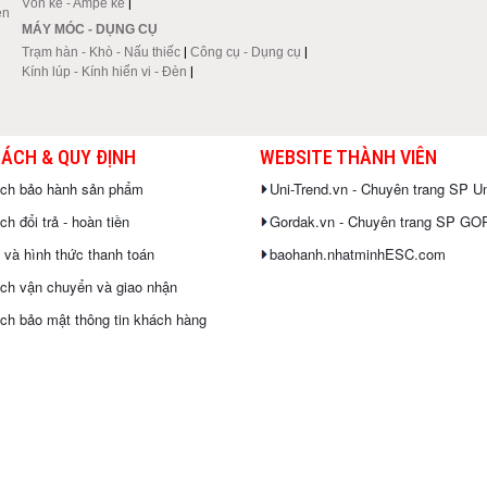
Vôn kế - Ampe kế
|
en
MÁY MÓC - DỤNG CỤ
Trạm hàn - Khò - Nấu thiếc
|
Công cụ - Dụng cụ
|
Kính lúp - Kính hiển vi - Đèn
|
SÁCH & QUY ĐỊNH
WEBSITE THÀNH VIÊN
ách bảo hành sản phẩm
Uni-Trend.vn - Chuyên trang SP Un
h đổi trả - hoàn tiền
Gordak.vn - Chuyên trang SP G
 và hình thức thanh toán
baohanh.nhatminhESC.com
ch vận chuyển và giao nhận
ch bảo mật thông tin khách hàng