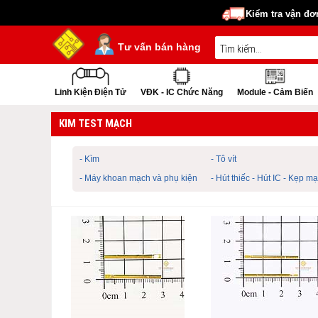
Kiểm tra vận đơ
Tư vấn bán hàng
Linh Kiện Điện Tử
VĐK - IC Chức Năng
Module - Cảm Biến
KIM TEST MẠCH
- Kìm
- Tô vít
- Máy khoan mạch và phụ kiện
- Hút thiếc - Hút IC - Kẹp m