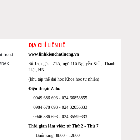
ĐỊA CHỈ LIÊN HỆ
i-Trend
www.linhkienchatluong.vn
ORDAK
Số 15, ngách 71A, ngõ 116 Nguyễn Xiển, Thanh
Liệt, HN
(khu tập thể đại học Khoa học tự nhiên)
Điện thoại/ Zalo:
0949 686 693 - 024 66858855
0984 678 693 - 024 32056333
0946 386 693
-
024 35599333
Thời gian làm việc: từ Thứ 2 - Thứ 7
Buổi sáng: 8h00 - 12h00