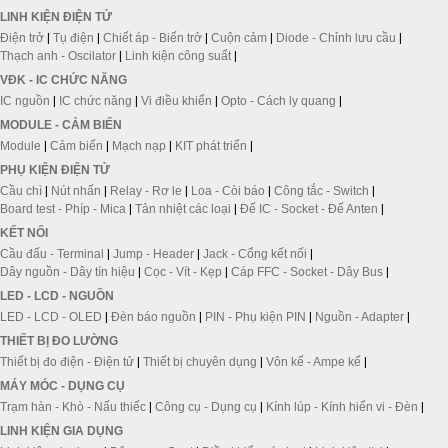
LINH KIỆN ĐIỆN TỬ
Điện trở
|
Tụ điện
|
Chiết áp - Biến trở
|
Cuộn cảm
|
Diode - Chỉnh lưu cầu
|
Thạch anh - Oscilator
|
Linh kiện công suất
|
VĐK - IC CHỨC NĂNG
IC nguồn
|
IC chức năng
|
Vi điều khiển
|
Opto - Cách ly quang
|
MODULE - CẢM BIẾN
Module
|
Cảm biến
|
Mạch nạp
|
KIT phát triển
|
PHỤ KIỆN ĐIỆN TỬ
Cầu chì
|
Nút nhấn
|
Relay - Rơ le
|
Loa - Còi báo
|
Công tắc - Switch
|
Board test - Phíp - Mica
|
Tản nhiệt các loại
|
Đế IC - Socket - Đế Anten
|
KẾT NỐI
Cầu đấu - Terminal
|
Jump - Header
|
Jack - Cổng kết nối
|
Dây nguồn - Dây tín hiệu
|
Cọc - Vít - Kẹp
|
Cáp FFC - Socket - Dây Bus
|
LED - LCD - NGUỒN
LED - LCD - OLED
|
Đèn báo nguồn
|
PIN - Phụ kiện PIN
|
Nguồn - Adapter
|
THIẾT BỊ ĐO LƯỜNG
Thiết bị đo điện - Điện tử
|
Thiết bị chuyên dụng
|
Vôn kế - Ampe kế
|
MÁY MÓC - DỤNG CỤ
Trạm hàn - Khò - Nấu thiếc
|
Công cụ - Dụng cụ
|
Kính lúp - Kính hiển vi - Đèn
|
LINH KIỆN GIA DỤNG