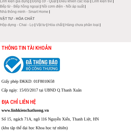
Linh kiện gia dụng
|
Động cơ - Quạt
|
Điều khiển các loại
|
Linh kiện tivi
|
Bếp từ - Bếp hồng ngoại
|
Nồi cơm điện - Nồi áp suất
|
Nhà thông minh - Smart Home
|
VẬT TƯ - HÓA CHẤT
Hộp đựng - Chai - Lọ
|
Vật tư
|
Hóa chất
|
Hàng chưa phân loại
|
THÔNG TIN TÀI KHOẢN
Giấy phép ĐKKD: 01F8010658
Cấp ngày: 15/03/2017 tại UBND Q.Thanh Xuân
ĐỊA CHỈ LIÊN HỆ
www.linhkienchatluong.vn
Số 15, ngách 71A, ngõ 116 Nguyễn Xiển, Thanh Liệt, HN
(khu tập thể đại học Khoa học tự nhiên)