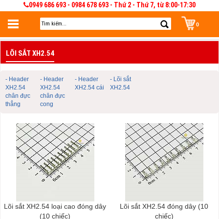
0949 686 693 - 0984 678 693 - Thứ 2 - Thứ 7, từ 8:00-17:30
0
Đăng nhập
LÕI SẮT XH2.54
Đăng nhập để lưu giỏ hàng 30 ngày. Có thể sửa và quản lý giỏ hàng và đơn
hàng
- Header
- Header
- Header
- Lõi sắt
XH2.54
XH2.54
XH2.54 cái
XH2.54
chân đực
chân đực
thẳng
cong
Lõi sắt XH2.54 loại cao đóng dây
Lõi sắt XH2.54 đóng dây (10
(10 chiếc)
chiếc)