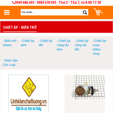
0949 686 693 - 0984 678 693 - Thứ 2 - Thứ 7, từ 8:00-17:30
0
Đăng nhập
CHIẾT ÁP - BIẾN TRỞ
Đăng nhập để lưu giỏ hàng 30 ngày. Có thể sửa và quản lý giỏ hàng và đơn
hàng
- Biến trở -
- Chiết áp
- Chiết áp
- Chiết áp
- Chiết áp
- Chiết áp
Volum
đơn
đôi
công tắc
công tắc
xoay
đơn
đôi
nhiều
vòng
- Núm Vặn
Các Loại