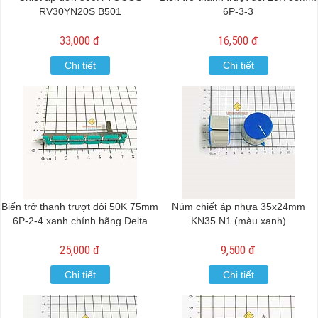
RV30YN20S B501
6P-3-3
33,000 đ
16,500 đ
Chi tiết
Chi tiết
Biến trở thanh trượt đôi 50K 75mm
Núm chiết áp nhựa 35x24mm
6P-2-4 xanh chính hãng Delta
KN35 N1 (màu xanh)
25,000 đ
9,500 đ
Chi tiết
Chi tiết