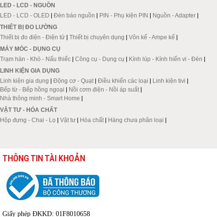
LED - LCD - NGUỒN
LED - LCD - OLED
|
Đèn báo nguồn
|
PIN - Phụ kiện PIN
|
Nguồn - Adapter
|
THIẾT BỊ ĐO LƯỜNG
Thiết bị đo điện - Điện tử
|
Thiết bị chuyên dụng
|
Vôn kế - Ampe kế
|
MÁY MÓC - DỤNG CỤ
Trạm hàn - Khò - Nấu thiếc
|
Công cụ - Dụng cụ
|
Kính lúp - Kính hiển vi - Đèn
|
LINH KIỆN GIA DỤNG
Linh kiện gia dụng
|
Động cơ - Quạt
|
Điều khiển các loại
|
Linh kiện tivi
|
Bếp từ - Bếp hồng ngoại
|
Nồi cơm điện - Nồi áp suất
|
Nhà thông minh - Smart Home
|
VẬT TƯ - HÓA CHẤT
Hộp đựng - Chai - Lọ
|
Vật tư
|
Hóa chất
|
Hàng chưa phân loại
|
THÔNG TIN TÀI KHOẢN
Giấy phép ĐKKD: 01F8010658