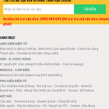
TRA CỨU MÃ VẬN ĐƠN VÀ HÀNH TRÌNH VẬN CHUYỂN
Hotline hỗ trợ vận đơn: 0985 084 693 (Hỗ trợ tra mã vận đơn chuyể
phát)
DANH MỤC
LINH KIỆN ĐIỆN TỬ
Điện trở
|
Tụ điện
|
Chiết áp - Biến trở
|
Cuộn cảm
|
Diode - Chỉnh lưu cầu
|
Thạch anh - Oscilator
|
Linh kiện công suất
|
VĐK - IC CHỨC NĂNG
IC nguồn
|
IC chức năng
|
Vi điều khiển
|
Opto - Cách ly quang
|
MODULE - CẢM BIẾN
Module
|
Cảm biến
|
Mạch nạp
|
KIT phát triển
|
PHỤ KIỆN ĐIỆN TỬ
Cầu chì
|
Nút nhấn
|
Relay - Rơ le
|
Loa - Còi báo
|
Công tắc - Switch
|
Board test - Phíp - Mica
|
Tản nhiệt các loại
|
Đế IC - Socket - Đế Anten
|
KẾT NỐI
Cầu đấu - Terminal
|
Jump - Header
|
Jack - Cổng kết nối
|
Dây nguồn - Dây tín hiệu
|
Cọc - Vít - Kẹp
|
Cáp FFC - Socket - Dây Bus
|