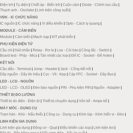
Điện trở
|
Tụ điện
|
Chiết áp - Biến trở
|
Cuộn cảm
|
Diode - Chỉnh lưu cầu
|
Thạch anh - Oscilator
|
Linh kiện công suất
|
VĐK - IC CHỨC NĂNG
IC nguồn
|
IC chức năng
|
Vi điều khiển
|
Opto - Cách ly quang
|
MODULE - CẢM BIẾN
Module
|
Cảm biến
|
Mạch nạp
|
KIT phát triển
|
PHỤ KIỆN ĐIỆN TỬ
Cầu chì
|
Nút nhấn
|
Relay - Rơ le
|
Loa - Còi báo
|
Công tắc - Switch
|
Board test - Phíp - Mica
|
Tản nhiệt các loại
|
Đế IC - Socket - Đế Anten
|
KẾT NỐI
Cầu đấu - Terminal
|
Jump - Header
|
Jack - Cổng kết nối
|
Dây nguồn - Dây tín hiệu
|
Cọc - Vít - Kẹp
|
Cáp FFC - Socket - Dây Bus
|
LED - LCD - NGUỒN
LED - LCD - OLED
|
Đèn báo nguồn
|
PIN - Phụ kiện PIN
|
Nguồn - Adapter
|
THIẾT BỊ ĐO LƯỜNG
Thiết bị đo điện - Điện tử
|
Thiết bị chuyên dụng
|
Vôn kế - Ampe kế
|
MÁY MÓC - DỤNG CỤ
Trạm hàn - Khò - Nấu thiếc
|
Công cụ - Dụng cụ
|
Kính lúp - Kính hiển vi - Đèn
|
LINH KIỆN GIA DỤNG
Linh kiện gia dụng
|
Động cơ - Quạt
|
Điều khiển các loại
|
Linh kiện tivi
|
Bếp từ - Bếp hồng ngoại
|
Nồi cơm điện - Nồi áp suất
|