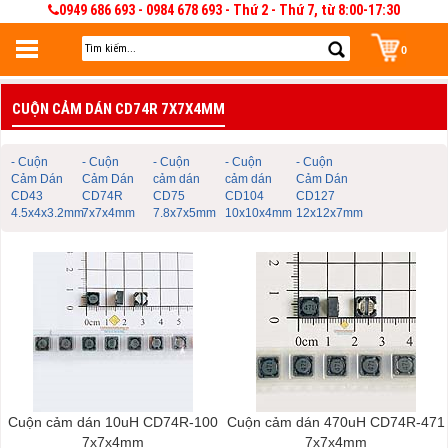
0949 686 693 - 0984 678 693 - Thứ 2 - Thứ 7, từ 8:00-17:30
0
Đăng nhập
CUỘN CẢM DÁN CD74R 7X7X4MM
Đăng nhập để lưu giỏ hàng 30 ngày. Có thể sửa và quản lý giỏ hàng và đơn
hàng
- Cuộn
- Cuộn
- Cuộn
- Cuộn
- Cuộn
Cảm Dán
Cảm Dán
cảm dán
cảm dán
Cảm Dán
CD43
CD74R
CD75
CD104
CD127
4.5x4x3.2mm
7x7x4mm
7.8x7x5mm
10x10x4mm
12x12x7mm
Cuộn cảm dán 10uH CD74R-100
Cuộn cảm dán 470uH CD74R-471
7x7x4mm
7x7x4mm