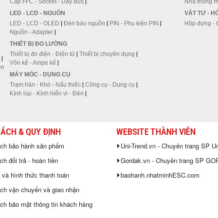
Cáp FFC - Socket - Dây Bus
|
Nhà thông m
LED - LCD - NGUỒN
VẬT TƯ - 
LED - LCD - OLED
|
Đèn báo nguồn
|
PIN - Phụ kiện PIN
|
Hộp đựng - 
Nguồn - Adapter
|
THIẾT BỊ ĐO LƯỜNG
Thiết bị đo điện - Điện tử
|
Thiết bị chuyên dụng
|
|
Vôn kế - Ampe kế
|
en
MÁY MÓC - DỤNG CỤ
Trạm hàn - Khò - Nấu thiếc
|
Công cụ - Dụng cụ
|
Kính lúp - Kính hiển vi - Đèn
|
SÁCH & QUY ĐỊNH
WEBSITE THÀNH VIÊN
ách bảo hành sản phẩm
Uni-Trend.vn - Chuyên trang SP Un
h đổi trả - hoàn tiền
Gordak.vn - Chuyên trang SP G
 và hình thức thanh toán
baohanh.nhatminhESC.com
ch vận chuyển và giao nhận
ch bảo mật thông tin khách hàng