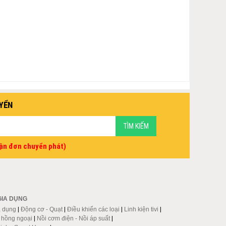
YỂN
vận đơn chuyển phát)
GIA DỤNG
a dụng
|
Động cơ - Quạt
|
Điều khiển các loại
|
Linh kiện tivi
|
p hồng ngoại
|
Nồi cơm điện - Nồi áp suất
|