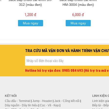
312 (màu đen)
HM-3004 (màu đen)
1,200 đ
6,000 đ
Mua ngay
Mua ngay
TRA CỨU MÃ VẬN ĐƠN VÀ HÀNH TRÌNH VẬN CHU
Hotline hỗ trợ vận đơn: 0985 084 693 (Hỗ trợ tra mã 
KẾT NỐI
LINH KIỆN 
Cầu đấu - Terminal
|
Jump - Header
|
Jack - Cổng kết nối
|
Linh kiện gi
Dây nguồn - Dây tín hiệu
|
Cọc - Vít - Kẹp
|
Bếp từ - Bế