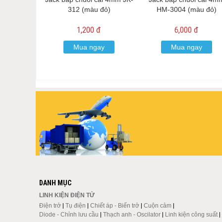
312 (màu đỏ)
HM-3004 (màu đỏ)
1,200 đ
6,000 đ
Mua ngay
Mua ngay
DANH MỤC
LINH KIỆN ĐIỆN TỬ
Điện trở
|
Tụ điện
|
Chiết áp - Biến trở
|
Cuộn cảm
|
Diode - Chỉnh lưu cầu
|
Thạch anh - Oscilator
|
Linh kiện công suất
|