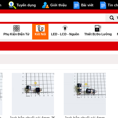
n
Tuyển dụng
Giới thiệu
Bài viết
Tin c
Phụ Kiện Điện Tử
Kết Nối
LED - LCD - Nguồn
Thiết Bị Đo Lường
m
Jack bắp chuối cái 4mm JK-
Jack bắp chuối cái 4mm