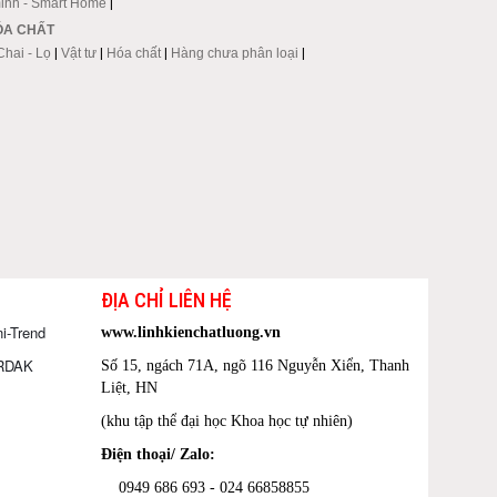
inh - Smart Home
|
HÓA CHẤT
Chai - Lọ
|
Vật tư
|
Hóa chất
|
Hàng chưa phân loại
|
ĐỊA CHỈ LIÊN HỆ
i-Trend
www.linhkienchatluong.vn
ORDAK
Số 15, ngách 71A, ngõ 116 Nguyễn Xiển, Thanh
Liệt, HN
(khu tập thể đại học Khoa học tự nhiên)
Điện thoại/ Zalo:
0949 686 693 - 024 66858855