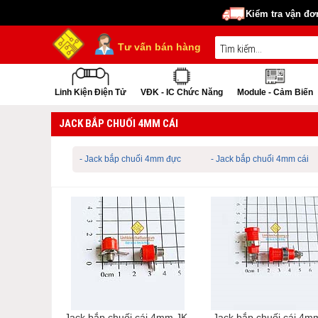
Kiểm tra vận đơ
Tư vấn bán hàng
Linh Kiện Điện Tử
VĐK - IC Chức Năng
Module - Cảm Biến
JACK BẮP CHUỐI 4MM CÁI
- Jack bắp chuối 4mm đực
- Jack bắp chuối 4mm cái
Jack bắp chuối cái 4mm JK-
Jack bắp chuối cái 4m