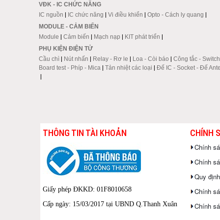
VĐK - IC CHỨC NĂNG
IC nguồn
|
IC chức năng
|
Vi điều khiển
|
Opto - Cách ly quang
|
MODULE - CẢM BIẾN
Module
|
Cảm biến
|
Mạch nạp
|
KIT phát triển
|
PHỤ KIỆN ĐIỆN TỬ
Cầu chì
|
Nút nhấn
|
Relay - Rơ le
|
Loa - Còi báo
|
Công tắc - Switch
Board test - Phíp - Mica
|
Tản nhiệt các loại
|
Đế IC - Socket - Đế Ant
|
THÔNG TIN TÀI KHOẢN
CHÍNH 
Chính s
Chính sác
Quy định
Giấy phép ĐKKD: 01F8010658
Chính sá
Cấp ngày: 15/03/2017 tại UBND Q.Thanh Xuân
Chính sá