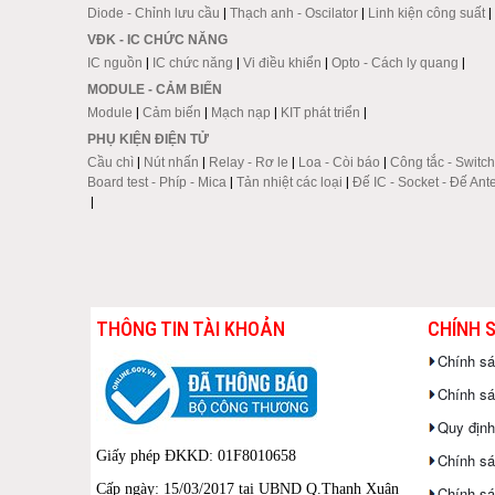
Diode - Chỉnh lưu cầu
|
Thạch anh - Oscilator
|
Linh kiện công suất
|
VĐK - IC CHỨC NĂNG
IC nguồn
|
IC chức năng
|
Vi điều khiển
|
Opto - Cách ly quang
|
MODULE - CẢM BIẾN
Module
|
Cảm biến
|
Mạch nạp
|
KIT phát triển
|
PHỤ KIỆN ĐIỆN TỬ
Cầu chì
|
Nút nhấn
|
Relay - Rơ le
|
Loa - Còi báo
|
Công tắc - Switch
Board test - Phíp - Mica
|
Tản nhiệt các loại
|
Đế IC - Socket - Đế Ant
|
THÔNG TIN TÀI KHOẢN
CHÍNH 
Chính s
Chính sác
Quy định
Giấy phép ĐKKD: 01F8010658
Chính sá
Cấp ngày: 15/03/2017 tại UBND Q.Thanh Xuân
Chính sá