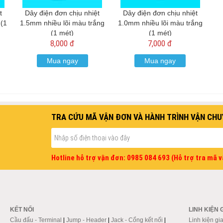
t
Dây điện đơn chịu nhiệt
Dây điện đơn chịu nhiệt
(1
1.5mm nhiều lõi màu trắng
1.0mm nhiều lõi màu trắng
(1 mét)
(1 mét)
8,000 đ
7,000 đ
Mua ngay
Mua ngay
TRA CỨU MÃ VẬN ĐƠN VÀ HÀNH TRÌNH VẬN CHU
Hotline hỗ trợ vận đơn: 0985 084 693 (Hỗ trợ tra mã 
KẾT NỐI
LINH KIỆN 
Cầu đấu - Terminal
|
Jump - Header
|
Jack - Cổng kết nối
|
Linh kiện gi