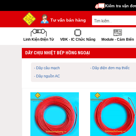
Kiểm tra vận đơ
Tư vấn bán hàng
Linh Kiện Điện Tử
VĐK - IC Chức Năng
Module - Cảm Biến
DÂY CHỊU NHIỆT BẾP HỒNG NGOẠI
- Dây câu mạch
- Dây điện đơn mạ thiếc
- Dây nguồn AC