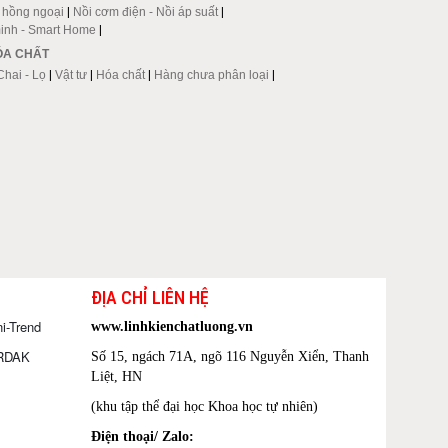
p hồng ngoại
|
Nồi cơm điện - Nồi áp suất
|
inh - Smart Home
|
HÓA CHẤT
Chai - Lọ
|
Vật tư
|
Hóa chất
|
Hàng chưa phân loại
|
ĐỊA CHỈ LIÊN HỆ
i-Trend
www.linhkienchatluong.vn
ORDAK
Số 15, ngách 71A, ngõ 116 Nguyễn Xiển, Thanh
Liệt, HN
(khu tập thể đại học Khoa học tự nhiên)
Điện thoại/ Zalo: