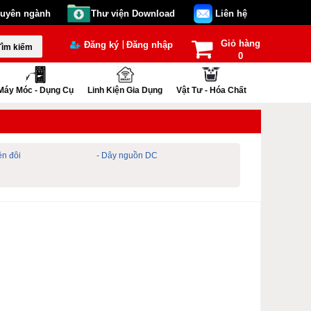
huyên ngành
Thư viện Download
Liên hệ
Giỏ hàng
|
Đăng ký
Đăng nhập
Tìm kiếm
0
Máy Móc - Dụng Cụ
Linh Kiện Gia Dụng
Vật Tư - Hóa Chất
ện đôi
- Dây nguồn DC