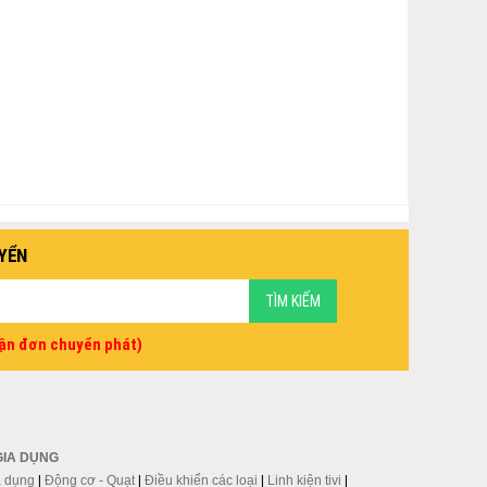
YỂN
vận đơn chuyển phát)
GIA DỤNG
a dụng
|
Động cơ - Quạt
|
Điều khiển các loại
|
Linh kiện tivi
|