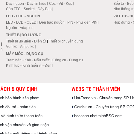
Dây nguồn - Dây tín hiệu
|
Cọc - Vít - Kẹp
|
Bếp từ - Bế
Cáp FFC - Socket - Dây Bus
|
Nhà thông m
LED - LCD - NGUỒN
VẬT TƯ - 
LED - LCD - OLED
|
Đèn báo nguồn
|
PIN - Phụ kiện PIN
|
Hộp đựng - 
Nguồn - Adapter
|
THIẾT BỊ ĐO LƯỜNG
Thiết bị đo điện - Điện tử
|
Thiết bị chuyên dụng
|
|
Vôn kế - Ampe kế
|
en
MÁY MÓC - DỤNG CỤ
Trạm hàn - Khò - Nấu thiếc
|
Công cụ - Dụng cụ
|
Kính lúp - Kính hiển vi - Đèn
|
SÁCH & QUY ĐỊNH
WEBSITE THÀNH VIÊN
ách bảo hành sản phẩm
Uni-Trend.vn - Chuyên trang SP Un
h đổi trả - hoàn tiền
Gordak.vn - Chuyên trang SP G
 và hình thức thanh toán
baohanh.nhatminhESC.com
ch vận chuyển và giao nhận
ch bảo mật thông tin khách hàng