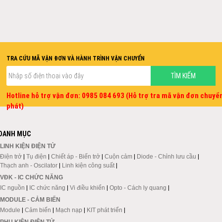
TRA CỨU MÃ VẬN ĐƠN VÀ HÀNH TRÌNH VẬN CHUYỂN
Hotline hỗ trợ vận đơn: 0985 084 693 (Hỗ trợ tra mã vận đơn chuyể
phát)
DANH MỤC
LINH KIỆN ĐIỆN TỬ
Điện trở
|
Tụ điện
|
Chiết áp - Biến trở
|
Cuộn cảm
|
Diode - Chỉnh lưu cầu
|
Thạch anh - Oscilator
|
Linh kiện công suất
|
VĐK - IC CHỨC NĂNG
IC nguồn
|
IC chức năng
|
Vi điều khiển
|
Opto - Cách ly quang
|
MODULE - CẢM BIẾN
Module
|
Cảm biến
|
Mạch nạp
|
KIT phát triển
|