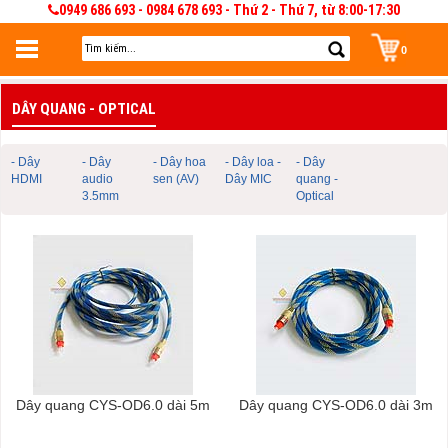
0949 686 693 - 0984 678 693 - Thứ 2 - Thứ 7, từ 8:00-17:30
0
Đăng nhập
DÂY QUANG - OPTICAL
Đăng nhập để lưu giỏ hàng 30 ngày. Có thể sửa và quản lý giỏ hàng và đơn
hàng
- Dây
- Dây
- Dây hoa
- Dây loa -
- Dây
HDMI
audio
sen (AV)
Dây MIC
quang -
3.5mm
Optical
Dây quang CYS-OD6.0 dài 5m
Dây quang CYS-OD6.0 dài 3m