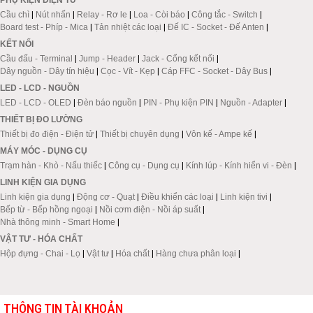
PHỤ KIỆN ĐIỆN TỬ
Cầu chì
|
Nút nhấn
|
Relay - Rơ le
|
Loa - Còi báo
|
Công tắc - Switch
|
Board test - Phíp - Mica
|
Tản nhiệt các loại
|
Đế IC - Socket - Đế Anten
|
KẾT NỐI
Cầu đấu - Terminal
|
Jump - Header
|
Jack - Cổng kết nối
|
Dây nguồn - Dây tín hiệu
|
Cọc - Vít - Kẹp
|
Cáp FFC - Socket - Dây Bus
|
LED - LCD - NGUỒN
LED - LCD - OLED
|
Đèn báo nguồn
|
PIN - Phụ kiện PIN
|
Nguồn - Adapter
|
THIẾT BỊ ĐO LƯỜNG
Thiết bị đo điện - Điện tử
|
Thiết bị chuyên dụng
|
Vôn kế - Ampe kế
|
MÁY MÓC - DỤNG CỤ
Trạm hàn - Khò - Nấu thiếc
|
Công cụ - Dụng cụ
|
Kính lúp - Kính hiển vi - Đèn
|
LINH KIỆN GIA DỤNG
Linh kiện gia dụng
|
Động cơ - Quạt
|
Điều khiển các loại
|
Linh kiện tivi
|
Bếp từ - Bếp hồng ngoại
|
Nồi cơm điện - Nồi áp suất
|
Nhà thông minh - Smart Home
|
VẬT TƯ - HÓA CHẤT
Hộp đựng - Chai - Lọ
|
Vật tư
|
Hóa chất
|
Hàng chưa phân loại
|
THÔNG TIN TÀI KHOẢN