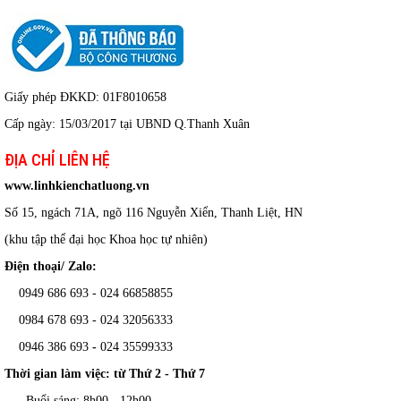
Giấy phép ĐKKD: 01F8010658
Cấp ngày: 15/03/2017 tại UBND Q.Thanh Xuân
ĐỊA CHỈ LIÊN HỆ
www.linhkienchatluong.vn
Số 15, ngách 71A, ngõ 116 Nguyễn Xiển, Thanh Liệt, HN
(khu tập thể đại học Khoa học tự nhiên)
Điện thoại/ Zalo:
0949 686 693 - 024 66858855
0984 678 693 - 024 32056333
0946 386 693
-
024 35599333
Thời gian làm việc: từ Thứ 2 - Thứ 7
Buổi sáng: 8h00 - 12h00