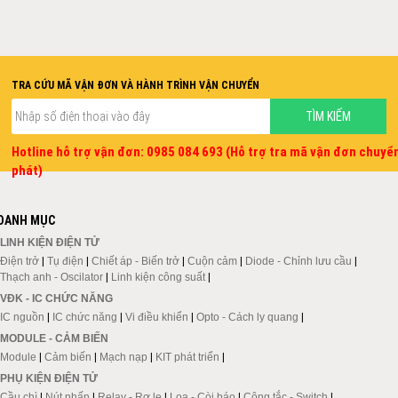
TRA CỨU MÃ VẬN ĐƠN VÀ HÀNH TRÌNH VẬN CHUYỂN
Hotline hỗ trợ vận đơn: 0985 084 693 (Hỗ trợ tra mã vận đơn chuyể
phát)
DANH MỤC
LINH KIỆN ĐIỆN TỬ
Điện trở
|
Tụ điện
|
Chiết áp - Biến trở
|
Cuộn cảm
|
Diode - Chỉnh lưu cầu
|
Thạch anh - Oscilator
|
Linh kiện công suất
|
VĐK - IC CHỨC NĂNG
IC nguồn
|
IC chức năng
|
Vi điều khiển
|
Opto - Cách ly quang
|
MODULE - CẢM BIẾN
Module
|
Cảm biến
|
Mạch nạp
|
KIT phát triển
|
PHỤ KIỆN ĐIỆN TỬ
Cầu chì
|
Nút nhấn
|
Relay - Rơ le
|
Loa - Còi báo
|
Công tắc - Switch
|