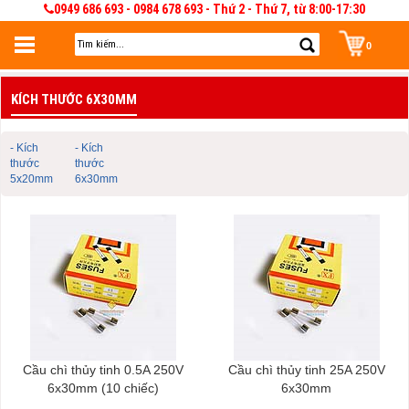
0949 686 693 - 0984 678 693 - Thứ 2 - Thứ 7, từ 8:00-17:30
0
Đăng nhập
KÍCH THƯỚC 6X30MM
Đăng nhập để lưu giỏ hàng 30 ngày. Có thể sửa và quản lý giỏ hàng và đơn
hàng
- Kích
- Kích
thước
thước
5x20mm
6x30mm
Cầu chì thủy tinh 0.5A 250V
Cầu chì thủy tinh 25A 250V
6x30mm (10 chiếc)
6x30mm