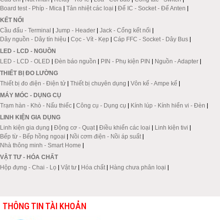
Board test - Phíp - Mica
|
Tản nhiệt các loại
|
Đế IC - Socket - Đế Anten
|
KẾT NỐI
Cầu đấu - Terminal
|
Jump - Header
|
Jack - Cổng kết nối
|
Dây nguồn - Dây tín hiệu
|
Cọc - Vít - Kẹp
|
Cáp FFC - Socket - Dây Bus
|
LED - LCD - NGUỒN
LED - LCD - OLED
|
Đèn báo nguồn
|
PIN - Phụ kiện PIN
|
Nguồn - Adapter
|
THIẾT BỊ ĐO LƯỜNG
Thiết bị đo điện - Điện tử
|
Thiết bị chuyên dụng
|
Vôn kế - Ampe kế
|
MÁY MÓC - DỤNG CỤ
Trạm hàn - Khò - Nấu thiếc
|
Công cụ - Dụng cụ
|
Kính lúp - Kính hiển vi - Đèn
|
LINH KIỆN GIA DỤNG
Linh kiện gia dụng
|
Động cơ - Quạt
|
Điều khiển các loại
|
Linh kiện tivi
|
Bếp từ - Bếp hồng ngoại
|
Nồi cơm điện - Nồi áp suất
|
Nhà thông minh - Smart Home
|
VẬT TƯ - HÓA CHẤT
Hộp đựng - Chai - Lọ
|
Vật tư
|
Hóa chất
|
Hàng chưa phân loại
|
THÔNG TIN TÀI KHOẢN