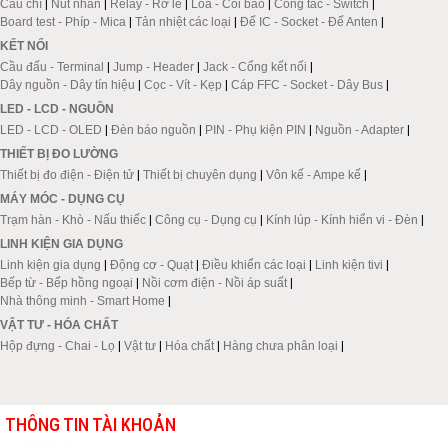
Cầu chì
|
Nút nhấn
|
Relay - Rơ le
|
Loa - Còi báo
|
Công tắc - Switch
|
Board test - Phíp - Mica
|
Tản nhiệt các loại
|
Đế IC - Socket - Đế Anten
|
KẾT NỐI
Cầu đấu - Terminal
|
Jump - Header
|
Jack - Cổng kết nối
|
Dây nguồn - Dây tín hiệu
|
Cọc - Vít - Kẹp
|
Cáp FFC - Socket - Dây Bus
|
LED - LCD - NGUỒN
LED - LCD - OLED
|
Đèn báo nguồn
|
PIN - Phụ kiện PIN
|
Nguồn - Adapter
|
THIẾT BỊ ĐO LƯỜNG
Thiết bị đo điện - Điện tử
|
Thiết bị chuyên dụng
|
Vôn kế - Ampe kế
|
MÁY MÓC - DỤNG CỤ
Trạm hàn - Khò - Nấu thiếc
|
Công cụ - Dụng cụ
|
Kính lúp - Kính hiển vi - Đèn
|
LINH KIỆN GIA DỤNG
Linh kiện gia dụng
|
Động cơ - Quạt
|
Điều khiển các loại
|
Linh kiện tivi
|
Bếp từ - Bếp hồng ngoại
|
Nồi cơm điện - Nồi áp suất
|
Nhà thông minh - Smart Home
|
VẬT TƯ - HÓA CHẤT
Hộp đựng - Chai - Lọ
|
Vật tư
|
Hóa chất
|
Hàng chưa phân loại
|
THÔNG TIN TÀI KHOẢN