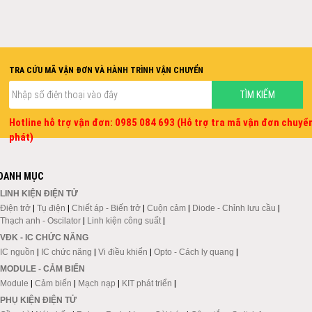
TRA CỨU MÃ VẬN ĐƠN VÀ HÀNH TRÌNH VẬN CHUYỂN
Hotline hỗ trợ vận đơn: 0985 084 693 (Hỗ trợ tra mã vận đơn chuyể
phát)
DANH MỤC
LINH KIỆN ĐIỆN TỬ
Điện trở
|
Tụ điện
|
Chiết áp - Biến trở
|
Cuộn cảm
|
Diode - Chỉnh lưu cầu
|
Thạch anh - Oscilator
|
Linh kiện công suất
|
VĐK - IC CHỨC NĂNG
IC nguồn
|
IC chức năng
|
Vi điều khiển
|
Opto - Cách ly quang
|
MODULE - CẢM BIẾN
Module
|
Cảm biến
|
Mạch nạp
|
KIT phát triển
|
PHỤ KIỆN ĐIỆN TỬ