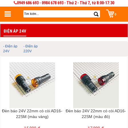
0949 686 693 - 0984 678 693 - Thứ 2 - Thứ 7, từ 8:00-17:30
0
Đăng nhập
ĐIỆN ÁP 24V
Đăng nhập để lưu giỏ hàng 30 ngày. Có thể sửa và quản lý giỏ hàng và đơn
hàng
- Điện áp
- Điện áp
24V
220V
Đèn báo 24V 22mm có còi AD16-
Đèn báo 24V 22mm có còi AD16-
22SM (màu vàng)
22SM (màu đỏ)