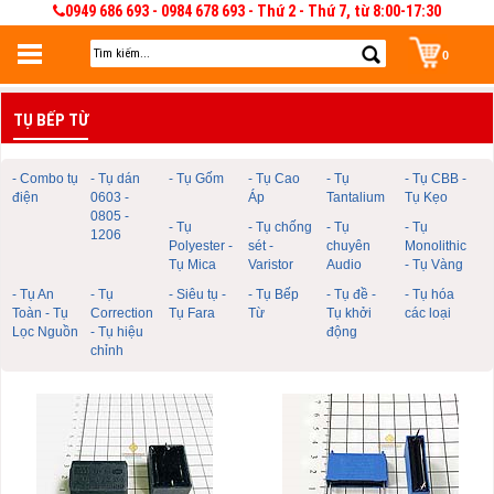
0949 686 693 - 0984 678 693 - Thứ 2 - Thứ 7, từ 8:00-17:30
0
Đăng nhập
TỤ BẾP TỪ
Đăng nhập để lưu giỏ hàng 30 ngày. Có thể sửa và quản lý giỏ hàng và đơn
hàng
- Combo tụ
- Tụ dán
- Tụ Gốm
- Tụ Cao
- Tụ
- Tụ CBB -
điện
0603 -
Áp
Tantalium
Tụ Kẹo
0805 -
- Tụ
- Tụ chống
- Tụ
- Tụ
1206
Polyester -
sét -
chuyên
Monolithic
Tụ Mica
Varistor
Audio
- Tụ Vàng
- Tụ An
- Tụ
- Siêu tụ -
- Tụ Bếp
- Tụ đề -
- Tụ hóa
Toàn - Tụ
Correction
Tụ Fara
Từ
Tụ khởi
các loại
Lọc Nguồn
- Tụ hiệu
động
chỉnh