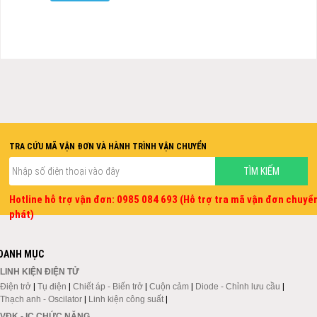
TRA CỨU MÃ VẬN ĐƠN VÀ HÀNH TRÌNH VẬN CHUYỂN
Hotline hỗ trợ vận đơn: 0985 084 693 (Hỗ trợ tra mã vận đơn chuyể
phát)
DANH MỤC
LINH KIỆN ĐIỆN TỬ
Điện trở
|
Tụ điện
|
Chiết áp - Biến trở
|
Cuộn cảm
|
Diode - Chỉnh lưu cầu
|
Thạch anh - Oscilator
|
Linh kiện công suất
|
VĐK - IC CHỨC NĂNG