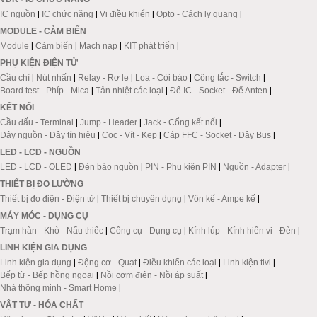
IC nguồn
|
IC chức năng
|
Vi điều khiển
|
Opto - Cách ly quang
|
MODULE - CẢM BIẾN
Module
|
Cảm biến
|
Mạch nạp
|
KIT phát triển
|
PHỤ KIỆN ĐIỆN TỬ
Cầu chì
|
Nút nhấn
|
Relay - Rơ le
|
Loa - Còi báo
|
Công tắc - Switch
|
Board test - Phíp - Mica
|
Tản nhiệt các loại
|
Đế IC - Socket - Đế Anten
|
KẾT NỐI
Cầu đấu - Terminal
|
Jump - Header
|
Jack - Cổng kết nối
|
Dây nguồn - Dây tín hiệu
|
Cọc - Vít - Kẹp
|
Cáp FFC - Socket - Dây Bus
|
LED - LCD - NGUỒN
LED - LCD - OLED
|
Đèn báo nguồn
|
PIN - Phụ kiện PIN
|
Nguồn - Adapter
|
THIẾT BỊ ĐO LƯỜNG
Thiết bị đo điện - Điện tử
|
Thiết bị chuyên dụng
|
Vôn kế - Ampe kế
|
MÁY MÓC - DỤNG CỤ
Trạm hàn - Khò - Nấu thiếc
|
Công cụ - Dụng cụ
|
Kính lúp - Kính hiển vi - Đèn
|
LINH KIỆN GIA DỤNG
Linh kiện gia dụng
|
Động cơ - Quạt
|
Điều khiển các loại
|
Linh kiện tivi
|
Bếp từ - Bếp hồng ngoại
|
Nồi cơm điện - Nồi áp suất
|
Nhà thông minh - Smart Home
|
VẬT TƯ - HÓA CHẤT