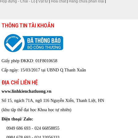
Hộp đựng - Chai - Lọ
|
Vật tư
|
Hóa chất
|
Hàng chưa phân loại
|
THÔNG TIN TÀI KHOẢN
Giấy phép ĐKKD: 01F8010658
Cấp ngày: 15/03/2017 tại UBND Q.Thanh Xuân
ĐỊA CHỈ LIÊN HỆ
www.linhkienchatluong.vn
Số 15, ngách 71A, ngõ 116 Nguyễn Xiển, Thanh Liệt, HN
(khu tập thể đại học Khoa học tự nhiên)
Điện thoại/ Zalo:
0949 686 693 - 024 66858855
0984 678 693 - 024 32056333