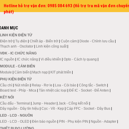
Hotline hỗ trợ vận đơn: 0985 084 693 (Hỗ trợ tra mã vận đơn chuyể
phát)
DANH MỤC
LINH KIỆN ĐIỆN TỬ
Điện trở
|
Tụ điện
|
Chiết áp - Biến trở
|
Cuộn cảm
|
Diode - Chỉnh lưu cầu
|
Thạch anh - Oscilator
|
Linh kiện công suất
|
VĐK - IC CHỨC NĂNG
IC nguồn
|
IC chức năng
|
Vi điều khiển
|
Opto - Cách ly quang
|
MODULE - CẢM BIẾN
Module
|
Cảm biến
|
Mạch nạp
|
KIT phát triển
|
PHỤ KIỆN ĐIỆN TỬ
Cầu chì
|
Nút nhấn
|
Relay - Rơ le
|
Loa - Còi báo
|
Công tắc - Switch
|
Board test - Phíp - Mica
|
Tản nhiệt các loại
|
Đế IC - Socket - Đế Anten
|
KẾT NỐI
Cầu đấu - Terminal
|
Jump - Header
|
Jack - Cổng kết nối
|
Dây nguồn - Dây tín hiệu
|
Cọc - Vít - Kẹp
|
Cáp FFC - Socket - Dây Bus
|
LED - LCD - NGUỒN
LED - LCD - OLED
|
Đèn báo nguồn
|
PIN - Phụ kiện PIN
|
Nguồn - Adapter
|
THIẾT BỊ ĐO LƯỜNG