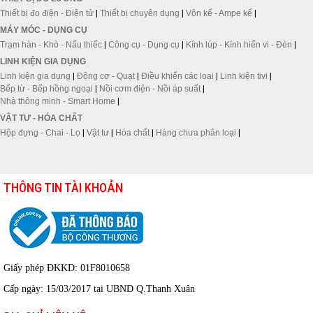
Thiết bị đo điện - Điện tử
|
Thiết bị chuyên dụng
|
Vôn kế - Ampe kế
|
MÁY MÓC - DỤNG CỤ
Trạm hàn - Khò - Nấu thiếc
|
Công cụ - Dụng cụ
|
Kính lúp - Kính hiển vi - Đèn
|
LINH KIỆN GIA DỤNG
Linh kiện gia dụng
|
Động cơ - Quạt
|
Điều khiển các loại
|
Linh kiện tivi
|
Bếp từ - Bếp hồng ngoại
|
Nồi cơm điện - Nồi áp suất
|
Nhà thông minh - Smart Home
|
VẬT TƯ - HÓA CHẤT
Hộp đựng - Chai - Lọ
|
Vật tư
|
Hóa chất
|
Hàng chưa phân loại
|
THÔNG TIN TÀI KHOẢN
Giấy phép ĐKKD: 01F8010658
Cấp ngày: 15/03/2017 tại UBND Q.Thanh Xuân