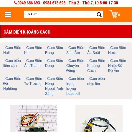
0949 686 693 - 0984 678 693 - Thứ 2 - Thứ 7, từ 8:00-17:30
0
Đăng nhập
CẢM BIẾN KHOẢNG CÁCH
Đăng nhập để lưu giỏ hàng 30 ngày. Có thể sửa và quản lý giỏ hàng và đơn
hàng
- Cảm Biến
- Cảm Biến
- Cảm Biến
- Cảm Biến
- Cảm Biến
- Cảm Biến
Hall
Khí
Rung
Siêu Âm
Áp Suất
Nước
- Cảm biến
- Cảm Biến
- Cảm Biến
- Cảm Biến
- Cảm Biến
- Cảm Biến
tiệm cận
Âm Thanh
Dòng
Chuyển
Khoảng
Nhiệt Độ -
Động
Cách
Độ Ẩm
- Cảm Biến
- Cảm Biến
- Cảm Biến
- Cảm biến
- Cảm biến
Độ
Từ Trường
Hồng
trọng
nhịp tim
Nghiêng
Ngoại, Ánh
lượng -
Sáng
Loadcell