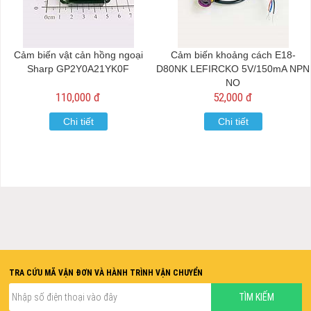
Cảm biến vật cản hồng ngoại
Cảm biến khoảng cách E18-
Sharp GP2Y0A21YK0F
D80NK LEFIRCKO 5V/150mA NPN
NO
110,000 đ
52,000 đ
Chi tiết
Chi tiết
TRA CỨU MÃ VẬN ĐƠN VÀ HÀNH TRÌNH VẬN CHUYỂN