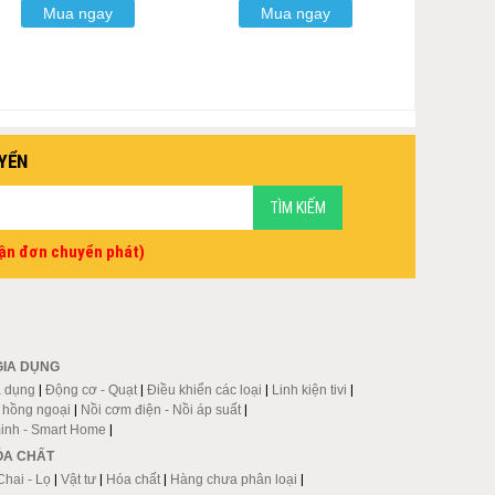
Mua ngay
Mua ngay
YỂN
vận đơn chuyển phát)
GIA DỤNG
a dụng
|
Động cơ - Quạt
|
Điều khiển các loại
|
Linh kiện tivi
|
p hồng ngoại
|
Nồi cơm điện - Nồi áp suất
|
inh - Smart Home
|
HÓA CHẤT
Chai - Lọ
|
Vật tư
|
Hóa chất
|
Hàng chưa phân loại
|