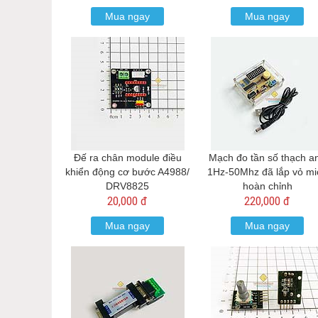
Mua ngay
Mua ngay
Đế ra chân module điều
Mạch đo tần số thạch a
khiển động cơ bước A4988/
1Hz-50Mhz đã lắp vỏ mi
DRV8825
hoàn chỉnh
20,000 đ
220,000 đ
Mua ngay
Mua ngay