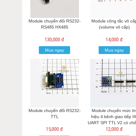
Module chuyển đổi RS232-
Module công tắc vô cấ
RS485 HX485
(volume vô cấp)
130,000 đ
14,000 đ
Mua ngay
Mua ngay
Module chuyển đổi RS232-
Module chuyển mức tí
TTL
hiệu 4 kênh giao tiếp II
UART SPI TTL V2 có ch
15,000 đ
12,000 đ
ngược