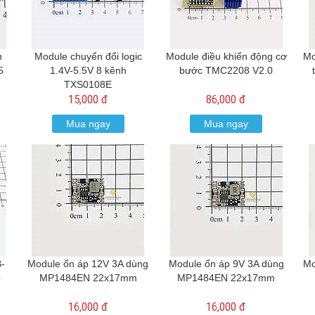
n
Module chuyển đổi logic
Module điều khiển động cơ
Mo
5
1.4V-5.5V 8 kênh
bước TMC2208 V2.0
TXS0108E
15,000 đ
86,000 đ
Mua ngay
Mua ngay
-
Module ổn áp 12V 3A dùng
Module ổn áp 9V 3A dùng
Mo
o
MP1484EN 22x17mm
MP1484EN 22x17mm
16,000 đ
16,000 đ