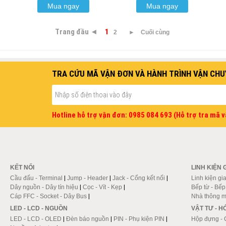
Mua ngay
Mua ngay
Trang đầu ◄
1
2
►
Cuối cùng
TRA CỨU MÃ VẬN ĐƠN VÀ HÀNH TRÌNH VẬN CHU
Hotline hỗ trợ vận đơn: 0985 084 693 (Hỗ trợ tra mã 
KẾT NỐI
LINH KIỆN 
Cầu đấu - Terminal
|
Jump - Header
|
Jack - Cổng kết nối
|
Linh kiện gi
Dây nguồn - Dây tín hiệu
|
Cọc - Vít - Kẹp
|
Bếp từ - Bế
Cáp FFC - Socket - Dây Bus
|
Nhà thông m
LED - LCD - NGUỒN
VẬT TƯ - 
LED - LCD - OLED
|
Đèn báo nguồn
|
PIN - Phụ kiện PIN
|
Hộp đựng - 