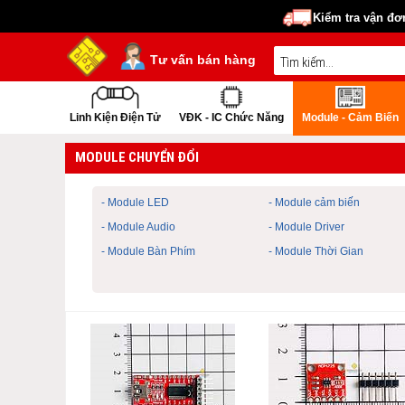
Kiểm tra vận đơ
Tư vấn bán hàng
Linh Kiện Điện Tử
VĐK - IC Chức Năng
Module - Cảm Biến
MODULE CHUYỂN ĐỔI
- Module LED
- Module cảm biến
- Module Audio
- Module Driver
- Module Bàn Phím
- Module Thời Gian