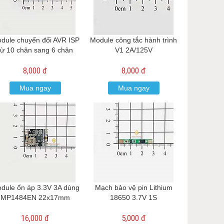
dule chuyển đổi AVR ISP
Module công tắc hành trình
từ 10 chân sang 6 chân
V1 2A/125V
8,000 đ
8,000 đ
Mua ngay
Mua ngay
dule ổn áp 3.3V 3A dùng
Mạch bảo vệ pin Lithium
MP1484EN 22x17mm
18650 3.7V 1S
16,000 đ
5,000 đ