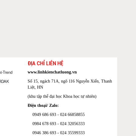
ĐỊA CHỈ LIÊN HỆ
i-Trend
www.linhkienchatluong.vn
ORDAK
Số 15, ngách 71A, ngõ 116 Nguyễn Xiển, Thanh
Liệt, HN
(khu tập thể đại học Khoa học tự nhiên)
Điện thoại/ Zalo:
0949 686 693 - 024 66858855
0984 678 693 - 024 32056333
0946 386 693
-
024 35599333