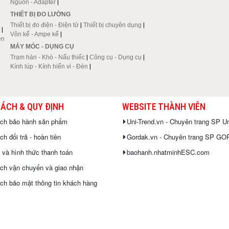
Nguồn - Adapter
|
THIẾT BỊ ĐO LƯỜNG
Thiết bị đo điện - Điện tử
|
Thiết bị chuyên dụng
|
|
Vôn kế - Ampe kế
|
en
MÁY MÓC - DỤNG CỤ
Trạm hàn - Khò - Nấu thiếc
|
Công cụ - Dụng cụ
|
Kính lúp - Kính hiển vi - Đèn
|
SÁCH & QUY ĐỊNH
WEBSITE THÀNH VIÊN
ách bảo hành sản phẩm
Uni-Trend.vn - Chuyên trang SP Un
h đổi trả - hoàn tiền
Gordak.vn - Chuyên trang SP G
 và hình thức thanh toán
baohanh.nhatminhESC.com
ch vận chuyển và giao nhận
ch bảo mật thông tin khách hàng