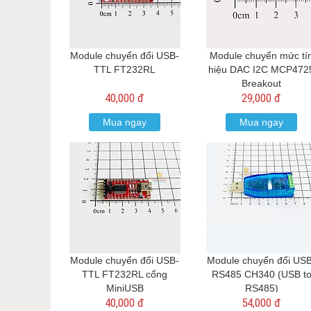
Module chuyển đổi USB-
Module chuyển mức tí
TTL FT232RL
hiệu DAC I2C MCP472
Breakout
40,000 đ
29,000 đ
Mua ngay
Mua ngay
Module chuyển đổi USB-
Module chuyển đổi USB
TTL FT232RL cổng
RS485 CH340 (USB t
MiniUSB
RS485)
40,000 đ
54,000 đ