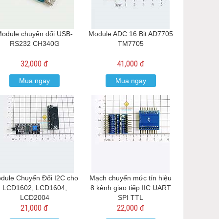
odule chuyển đổi USB-
Module ADC 16 Bit AD7705
RS232 CH340G
TM7705
32,000 đ
41,000 đ
Mua ngay
Mua ngay
dule Chuyển Đổi I2C cho
Mạch chuyển mức tín hiệu
LCD1602, LCD1604,
8 kênh giao tiếp IIC UART
LCD2004
SPI TTL
21,000 đ
22,000 đ