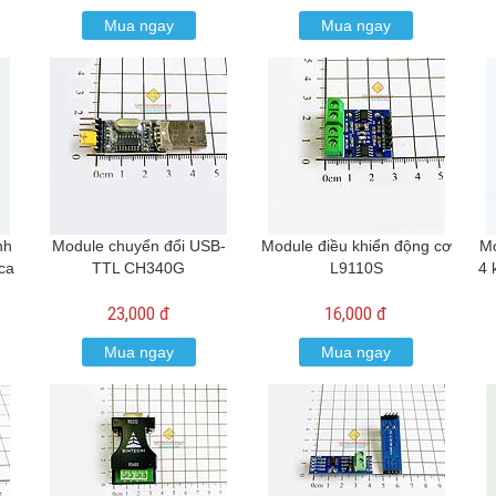
Mua ngay
Mua ngay
nh
Module chuyển đổi USB-
Module điều khiển động cơ
Mo
ca
TTL CH340G
L9110S
4 
23,000 đ
16,000 đ
Mua ngay
Mua ngay