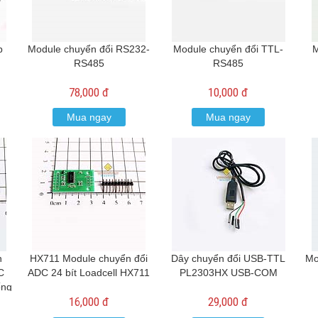
p
Module chuyển đổi RS232-
Module chuyển đổi TTL-
M
RS485
RS485
78,000 đ
10,000 đ
Mua ngay
Mua ngay
n
HX711 Module chuyển đổi
Dây chuyển đổi USB-TTL
Mo
C
ADC 24 bít Loadcell HX711
PL2303HX USB-COM
ống
16,000 đ
29,000 đ