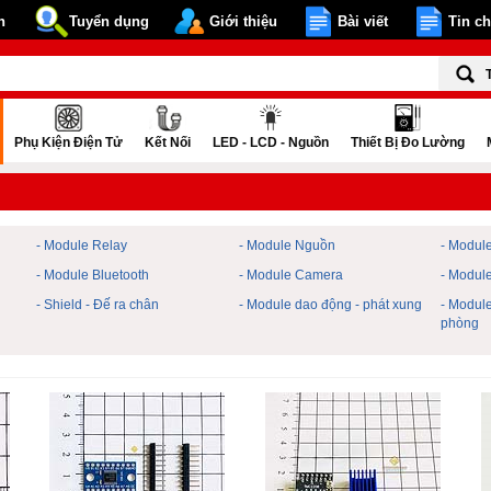
n
Tuyển dụng
Giới thiệu
Bài viết
Tin c
Phụ Kiện Điện Tử
Kết Nối
LED - LCD - Nguồn
Thiết Bị Đo Lường
- Module Relay
- Module Nguồn
- Modul
- Module Bluetooth
- Module Camera
- Modul
- Shield - Đế ra chân
- Module dao động - phát xung
- Module
phòng