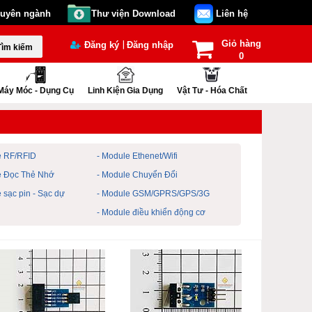
huyên ngành
Thư viện Download
Liên hệ
Giỏ hàng
|
Đăng ký
Đăng nhập
Tìm kiếm
0
Máy Móc - Dụng Cụ
Linh Kiện Gia Dụng
Vật Tư - Hóa Chất
e RF/RFID
- Module Ethenet/Wifi
e Đọc Thẻ Nhớ
- Module Chuyển Đổi
 sạc pin - Sạc dự
- Module GSM/GPRS/GPS/3G
- Module điều khiển động cơ