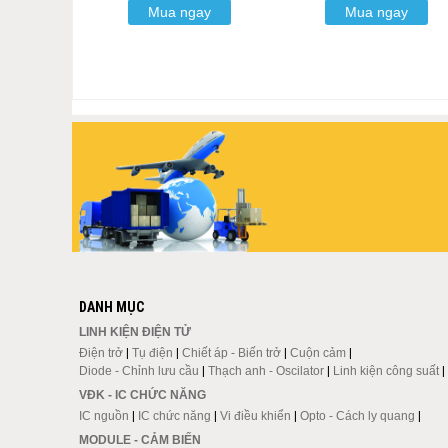
Mua ngay
Mua ngay
DANH MỤC
LINH KIỆN ĐIỆN TỬ
Điện trở
|
Tụ điện
|
Chiết áp - Biến trở
|
Cuộn cảm
|
Diode - Chỉnh lưu cầu
|
Thạch anh - Oscilator
|
Linh kiện công suất
|
VĐK - IC CHỨC NĂNG
IC nguồn
|
IC chức năng
|
Vi điều khiển
|
Opto - Cách ly quang
|
MODULE - CẢM BIẾN