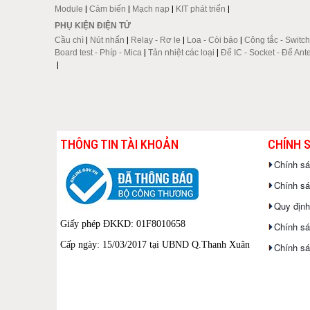
Module
|
Cảm biến
|
Mạch nạp
|
KIT phát triển
|
PHỤ KIỆN ĐIỆN TỬ
Cầu chì
|
Nút nhấn
|
Relay - Rơ le
|
Loa - Còi báo
|
Công tắc - Switch
Board test - Phíp - Mica
|
Tản nhiệt các loại
|
Đế IC - Socket - Đế Ant
|
THÔNG TIN TÀI KHOẢN
CHÍNH 
Chính s
Chính sác
Quy định
Giấy phép ĐKKD: 01F8010658
Chính sá
Cấp ngày: 15/03/2017 tại UBND Q.Thanh Xuân
Chính sá