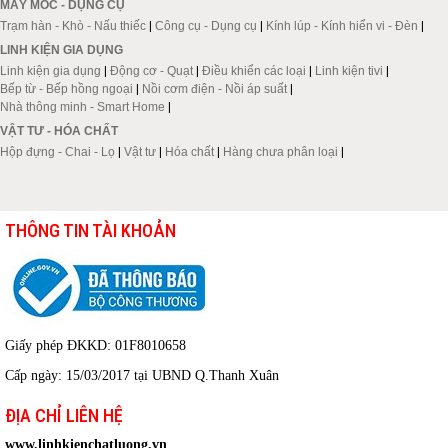
MÁY MÓC - DỤNG CỤ
Trạm hàn - Khò - Nấu thiếc
|
Công cụ - Dụng cụ
|
Kính lúp - Kính hiển vi - Đèn
|
LINH KIỆN GIA DỤNG
Linh kiện gia dụng
|
Động cơ - Quạt
|
Điều khiển các loại
|
Linh kiện tivi
|
Bếp từ - Bếp hồng ngoại
|
Nồi cơm điện - Nồi áp suất
|
Nhà thông minh - Smart Home
|
VẬT TƯ - HÓA CHẤT
Hộp đựng - Chai - Lọ
|
Vật tư
|
Hóa chất
|
Hàng chưa phân loại
|
THÔNG TIN TÀI KHOẢN
Giấy phép ĐKKD: 01F8010658
Cấp ngày: 15/03/2017 tại UBND Q.Thanh Xuân
ĐỊA CHỈ LIÊN HỆ
www.linhkienchatluong.vn