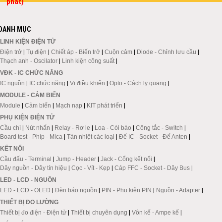
phát)
DANH MỤC
LINH KIỆN ĐIỆN TỬ
Điện trở
|
Tụ điện
|
Chiết áp - Biến trở
|
Cuộn cảm
|
Diode - Chỉnh lưu cầu
|
Thạch anh - Oscilator
|
Linh kiện công suất
|
VĐK - IC CHỨC NĂNG
IC nguồn
|
IC chức năng
|
Vi điều khiển
|
Opto - Cách ly quang
|
MODULE - CẢM BIẾN
Module
|
Cảm biến
|
Mạch nạp
|
KIT phát triển
|
PHỤ KIỆN ĐIỆN TỬ
Cầu chì
|
Nút nhấn
|
Relay - Rơ le
|
Loa - Còi báo
|
Công tắc - Switch
|
Board test - Phíp - Mica
|
Tản nhiệt các loại
|
Đế IC - Socket - Đế Anten
|
KẾT NỐI
Cầu đấu - Terminal
|
Jump - Header
|
Jack - Cổng kết nối
|
Dây nguồn - Dây tín hiệu
|
Cọc - Vít - Kẹp
|
Cáp FFC - Socket - Dây Bus
|
LED - LCD - NGUỒN
LED - LCD - OLED
|
Đèn báo nguồn
|
PIN - Phụ kiện PIN
|
Nguồn - Adapter
|
THIẾT BỊ ĐO LƯỜNG
Thiết bị đo điện - Điện tử
|
Thiết bị chuyên dụng
|
Vôn kế - Ampe kế
|