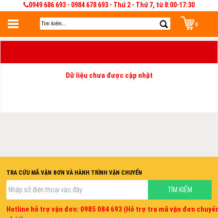
0949 686 693 - 0984 678 693 - Thứ 2 - Thứ 7, từ 8:00-17:30
0
Đăng nhập
Đăng nhập để lưu giỏ hàng 30 ngày. Có thể sửa và quản lý giỏ hàng và đơn
hàng
Dữ liệu chưa được cập nhật
TRA CỨU MÃ VẬN ĐƠN VÀ HÀNH TRÌNH VẬN CHUYỂN
Hotline hỗ trợ vận đơn: 0985 084 693 (Hỗ trợ tra mã vận đơn chuyể