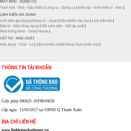
MÁY MÓC - DỤNG CỤ
Trạm hàn - Khò - Nấu thiếc
|
Công cụ - Dụng cụ
|
Kính lúp - Kính hiển vi - Đèn
|
LINH KIỆN GIA DỤNG
Linh kiện gia dụng
|
Động cơ - Quạt
|
Điều khiển các loại
|
Linh kiện tivi
|
Bếp từ - Bếp hồng ngoại
|
Nồi cơm điện - Nồi áp suất
|
Nhà thông minh - Smart Home
|
VẬT TƯ - HÓA CHẤT
Hộp đựng - Chai - Lọ
|
Vật tư
|
Hóa chất
|
Hàng chưa phân loại
|
THÔNG TIN TÀI KHOẢN
Giấy phép ĐKKD: 01F8010658
Cấp ngày: 15/03/2017 tại UBND Q.Thanh Xuân
ĐỊA CHỈ LIÊN HỆ
www.linhkienchatluong.vn