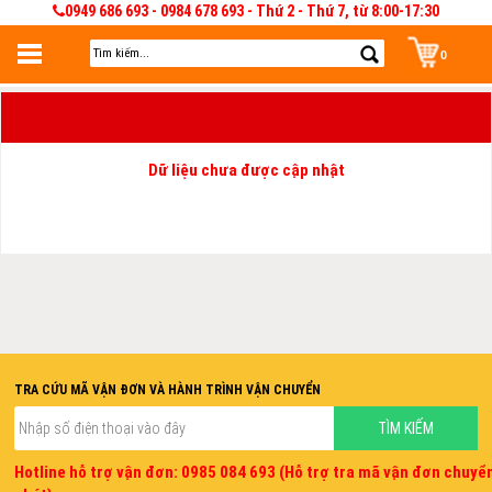
0949 686 693 - 0984 678 693 - Thứ 2 - Thứ 7, từ 8:00-17:30
0
Đăng nhập
Đăng nhập để lưu giỏ hàng 30 ngày. Có thể sửa và quản lý giỏ hàng và đơn
hàng
Dữ liệu chưa được cập nhật
TRA CỨU MÃ VẬN ĐƠN VÀ HÀNH TRÌNH VẬN CHUYỂN
Hotline hỗ trợ vận đơn: 0985 084 693 (Hỗ trợ tra mã vận đơn chuyể