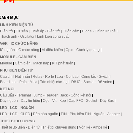
phát)
DANH MỤC
LINH KIỆN ĐIỆN TỬ
Điện trở
|
Tụ điện
|
Chiết áp - Biến trở
|
Cuộn cảm
|
Diode - Chỉnh lưu cầu
|
Thạch anh - Oscilator
|
Linh kiện công suất
|
VĐK - IC CHỨC NĂNG
IC nguồn
|
IC chức năng
|
Vi điều khiển
|
Opto - Cách ly quang
|
MODULE - CẢM BIẾN
Module
|
Cảm biến
|
Mạch nạp
|
KIT phát triển
|
PHỤ KIỆN ĐIỆN TỬ
Cầu chì
|
Nút nhấn
|
Relay - Rơ le
|
Loa - Còi báo
|
Công tắc - Switch
|
Board test - Phíp - Mica
|
Tản nhiệt các loại
|
Đế IC - Socket - Đế Anten
|
KẾT NỐI
Cầu đấu - Terminal
|
Jump - Header
|
Jack - Cổng kết nối
|
Dây nguồn - Dây tín hiệu
|
Cọc - Vít - Kẹp
|
Cáp FFC - Socket - Dây Bus
|
LED - LCD - NGUỒN
LED - LCD - OLED
|
Đèn báo nguồn
|
PIN - Phụ kiện PIN
|
Nguồn - Adapter
|
THIẾT BỊ ĐO LƯỜNG
Thiết bị đo điện - Điện tử
|
Thiết bị chuyên dụng
|
Vôn kế - Ampe kế
|