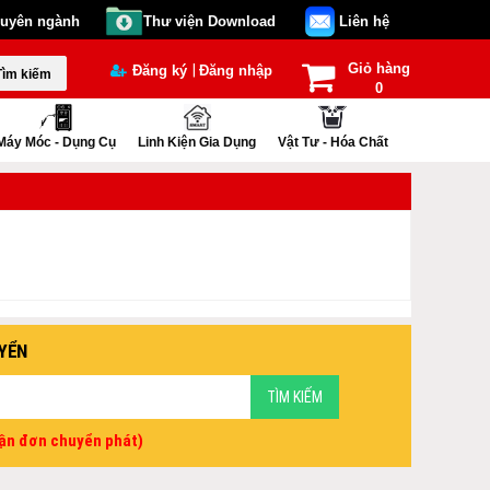
huyên ngành
Thư viện Download
Liên hệ
Giỏ hàng
|
Đăng ký
Đăng nhập
Tìm kiếm
0
Máy Móc - Dụng Cụ
Linh Kiện Gia Dụng
Vật Tư - Hóa Chất
YỂN
vận đơn chuyển phát)