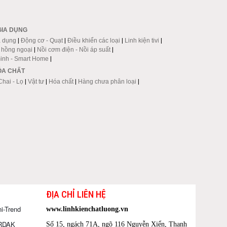
GIA DỤNG
a dụng
|
Động cơ - Quạt
|
Điều khiển các loại
|
Linh kiện tivi
|
p hồng ngoại
|
Nồi cơm điện - Nồi áp suất
|
inh - Smart Home
|
HÓA CHẤT
Chai - Lọ
|
Vật tư
|
Hóa chất
|
Hàng chưa phân loại
|
ĐỊA CHỈ LIÊN HỆ
i-Trend
www.linhkienchatluong.vn
ORDAK
Số 15, ngách 71A, ngõ 116 Nguyễn Xiển, Thanh