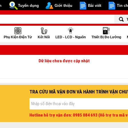
n
Tuyển dụng
Giới thiệu
Bài viết
Tin c
Phụ Kiện Điện Tử
Kết Nối
LED - LCD - Nguồn
Thiết Bị Đo Lường
Dữ liệu chưa được cập nhật
TRA CỨU MÃ VẬN ĐƠN VÀ HÀNH TRÌNH VẬN CHU
Hotline hỗ trợ vận đơn: 0985 084 693 (Hỗ trợ tra mã 