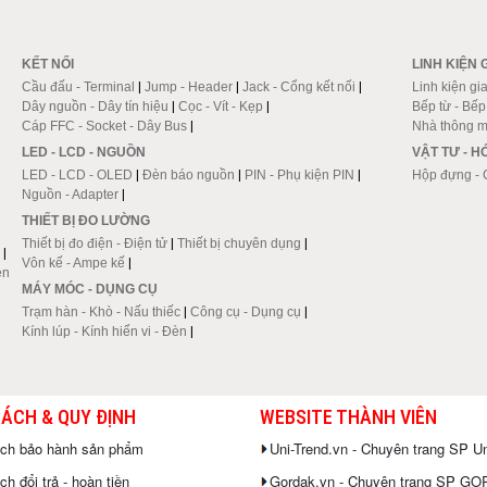
KẾT NỐI
LINH KIỆN 
Cầu đấu - Terminal
|
Jump - Header
|
Jack - Cổng kết nối
|
Linh kiện gi
Dây nguồn - Dây tín hiệu
|
Cọc - Vít - Kẹp
|
Bếp từ - Bế
Cáp FFC - Socket - Dây Bus
|
Nhà thông m
LED - LCD - NGUỒN
VẬT TƯ - 
LED - LCD - OLED
|
Đèn báo nguồn
|
PIN - Phụ kiện PIN
|
Hộp đựng - 
Nguồn - Adapter
|
THIẾT BỊ ĐO LƯỜNG
Thiết bị đo điện - Điện tử
|
Thiết bị chuyên dụng
|
|
Vôn kế - Ampe kế
|
en
MÁY MÓC - DỤNG CỤ
Trạm hàn - Khò - Nấu thiếc
|
Công cụ - Dụng cụ
|
Kính lúp - Kính hiển vi - Đèn
|
SÁCH & QUY ĐỊNH
WEBSITE THÀNH VIÊN
ách bảo hành sản phẩm
Uni-Trend.vn - Chuyên trang SP Un
h đổi trả - hoàn tiền
Gordak.vn - Chuyên trang SP G