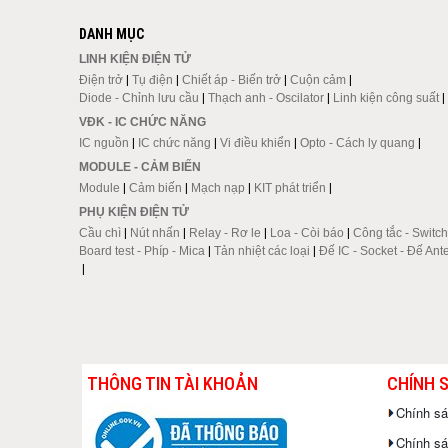
DANH MỤC
LINH KIỆN ĐIỆN TỬ
Điện trở
|
Tụ điện
|
Chiết áp - Biến trở
|
Cuộn cảm
|
Diode - Chỉnh lưu cầu
|
Thạch anh - Oscilator
|
Linh kiện công suất
|
VĐK - IC CHỨC NĂNG
IC nguồn
|
IC chức năng
|
Vi điều khiển
|
Opto - Cách ly quang
|
MODULE - CẢM BIẾN
Module
|
Cảm biến
|
Mạch nạp
|
KIT phát triển
|
PHỤ KIỆN ĐIỆN TỬ
Cầu chì
|
Nút nhấn
|
Relay - Rơ le
|
Loa - Còi báo
|
Công tắc - Switch
Board test - Phíp - Mica
|
Tản nhiệt các loại
|
Đế IC - Socket - Đế Ant
|
THÔNG TIN TÀI KHOẢN
CHÍNH 
Chính s
Chính sác