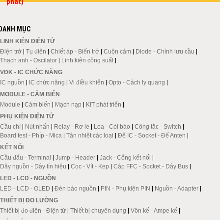
phát)
DANH MỤC
LINH KIỆN ĐIỆN TỬ
Điện trở
|
Tụ điện
|
Chiết áp - Biến trở
|
Cuộn cảm
|
Diode - Chỉnh lưu cầu
|
Thạch anh - Oscilator
|
Linh kiện công suất
|
VĐK - IC CHỨC NĂNG
IC nguồn
|
IC chức năng
|
Vi điều khiển
|
Opto - Cách ly quang
|
MODULE - CẢM BIẾN
Module
|
Cảm biến
|
Mạch nạp
|
KIT phát triển
|
PHỤ KIỆN ĐIỆN TỬ
Cầu chì
|
Nút nhấn
|
Relay - Rơ le
|
Loa - Còi báo
|
Công tắc - Switch
|
Board test - Phíp - Mica
|
Tản nhiệt các loại
|
Đế IC - Socket - Đế Anten
|
KẾT NỐI
Cầu đấu - Terminal
|
Jump - Header
|
Jack - Cổng kết nối
|
Dây nguồn - Dây tín hiệu
|
Cọc - Vít - Kẹp
|
Cáp FFC - Socket - Dây Bus
|
LED - LCD - NGUỒN
LED - LCD - OLED
|
Đèn báo nguồn
|
PIN - Phụ kiện PIN
|
Nguồn - Adapter
|
THIẾT BỊ ĐO LƯỜNG
Thiết bị đo điện - Điện tử
|
Thiết bị chuyên dụng
|
Vôn kế - Ampe kế
|