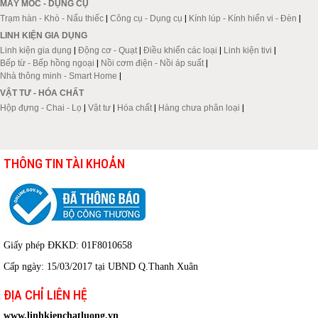
MÁY MÓC - DỤNG CỤ
Trạm hàn - Khò - Nấu thiếc
|
Công cụ - Dụng cụ
|
Kính lúp - Kính hiển vi - Đèn
|
LINH KIỆN GIA DỤNG
Linh kiện gia dụng
|
Động cơ - Quạt
|
Điều khiển các loại
|
Linh kiện tivi
|
Bếp từ - Bếp hồng ngoại
|
Nồi cơm điện - Nồi áp suất
|
Nhà thông minh - Smart Home
|
VẬT TƯ - HÓA CHẤT
Hộp đựng - Chai - Lọ
|
Vật tư
|
Hóa chất
|
Hàng chưa phân loại
|
THÔNG TIN TÀI KHOẢN
Giấy phép ĐKKD: 01F8010658
Cấp ngày: 15/03/2017 tại UBND Q.Thanh Xuân
ĐỊA CHỈ LIÊN HỆ
www.linhkienchatluong.vn