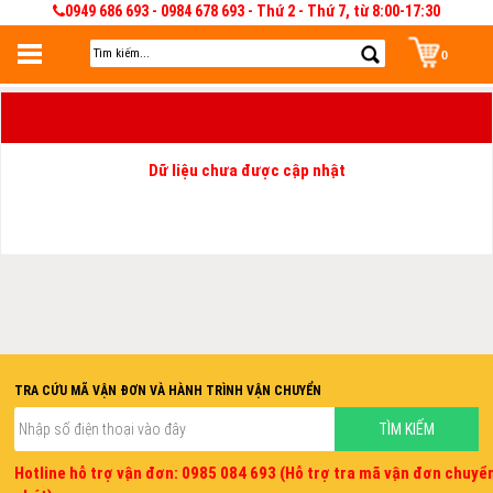
0949 686 693 - 0984 678 693 - Thứ 2 - Thứ 7, từ 8:00-17:30
0
Đăng nhập
Đăng nhập để lưu giỏ hàng 30 ngày. Có thể sửa và quản lý giỏ hàng và đơn
hàng
Dữ liệu chưa được cập nhật
TRA CỨU MÃ VẬN ĐƠN VÀ HÀNH TRÌNH VẬN CHUYỂN
Hotline hỗ trợ vận đơn: 0985 084 693 (Hỗ trợ tra mã vận đơn chuyể